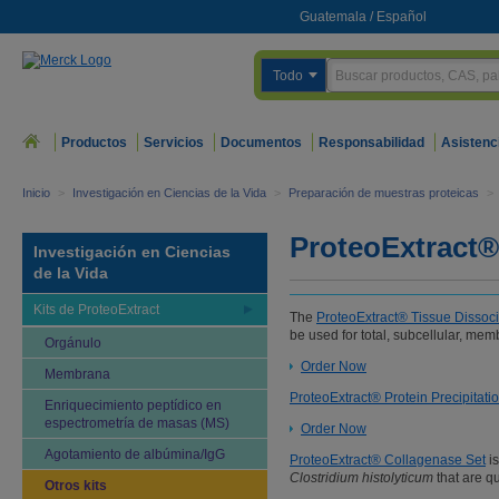
Guatemala
/
Español
Todo
Productos
Servicios
Documentos
Responsabilidad
Asistenc
Inicio
>
Investigación en Ciencias de la Vida
>
Preparación de muestras proteicas
>
ProteoExtract® 
Investigación en Ciencias
de la Vida
Kits de ProteoExtract
The
ProteoExtract® Tissue Dissocia
be used for total, subcellular, mem
Orgánulo
Order Now
Membrana
ProteoExtract® Protein Precipitatio
Enriquecimiento peptídico en
espectrometría de masas (MS)
Order Now
Agotamiento de albúmina/IgG
ProteoExtract® Collagenase Set
is
Clostridium histolyticum
that are qu
Otros kits