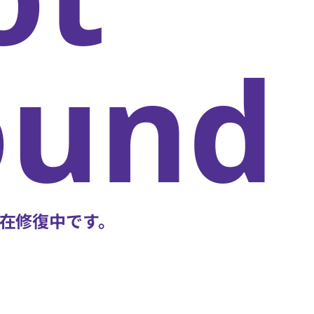
oun
在修復中です。