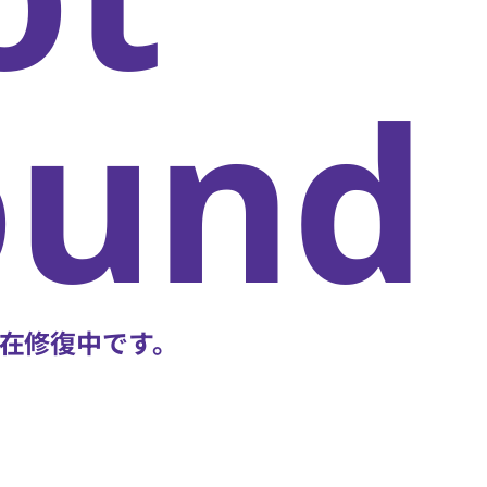
oun
在修復中です。