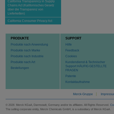
California Transparency in Supply
Chains Act (Kalifornisches Gesetz
über die Transparenz von
Lieferketten)
California Consumer Privacy Act
PRODUKTE
SUPPORT
Produkte nach Anwendung
Hilfe
Produkte nach Marke
Feedback
Produkte nach Industrie
Cookies
Produkte nach Art
Kundendienst & Technischer
Support HÄUFIG GESTELLTE
Bestellungen
FRAGEN
Patente
Kontaktaufnahme
Merck-Gruppe
Impress
© 2026 Merck KGaA, Darmstadt, Germany and/or its affiliates. All Rights Reserved.
Co
The selling corporate entity, Merck Chemicals GmbH, is a subsidiary of Merck KGaA.