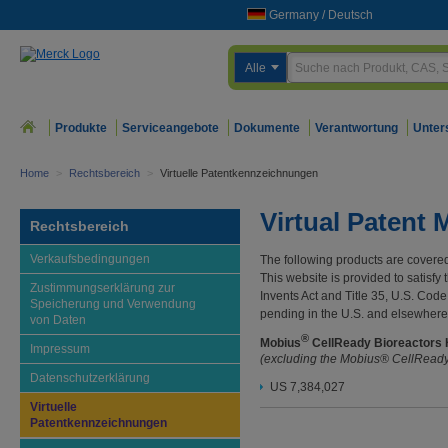
Germany
/
Deutsch
Alle
Produkte
Serviceangebote
Dokumente
Verantwortung
Unter
Home
>
Rechtsbereich
>
Virtuelle Patentkennzeichnungen
Virtual Patent 
Rechtsbereich
Verkaufsbedingungen
The following products are covered
This website is provided to satisfy 
Zustimmungserklärung zur
Invents Act and Title 35, U.S. Cod
Speicherung und Verwendung
pending in the U.S. and elsewhere
von Daten
®
Mobius
CellReady Bioreactors
Impressum
(excluding the Mobius® CellReady
Datenschutzerklärung
US 7,384,027
Virtuelle
Patentkennzeichnungen