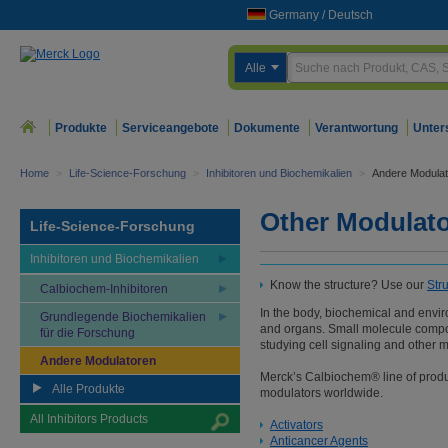
Germany
/
Deutsch
Alle
Produkte
Serviceangebote
Dokumente
Verantwortung
Unter
Home
>
Life-Science-Forschung
>
Inhibitoren und Biochemikalien
>
Andere Modula
Other Modulat
Life-Science-Forschung
Inhibitoren und Biochemikalien
Know the structure? Use our
Str
Calbiochem-Inhibitoren
In the body, biochemical and enviro
Grundlegende Biochemikalien
and organs. Small molecule compoun
für die Forschung
studying cell signaling and other m
Andere Modulatoren
Merck’s Calbiochem® line of product
Alle Produkte
modulators worldwide.
All Inhibitors Products
Activators
Anticancer Agents