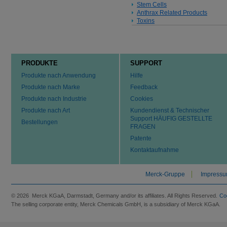
Stem Cells
Anthrax Related Products
Toxins
PRODUKTE
SUPPORT
Produkte nach Anwendung
Hilfe
Produkte nach Marke
Feedback
Produkte nach Industrie
Cookies
Produkte nach Art
Kundendienst & Technischer
Support HÄUFIG GESTELLTE
Bestellungen
FRAGEN
Patente
Kontaktaufnahme
Merck-Gruppe
Impress
© 2026 Merck KGaA, Darmstadt, Germany and/or its affiliates. All Rights Reserved.
Co
The selling corporate entity, Merck Chemicals GmbH, is a subsidiary of Merck KGaA.