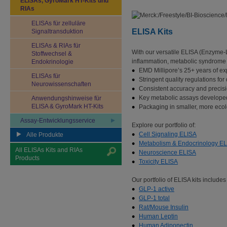
ELISAs, GyroMark HT-Kits und
RIAs
ELISAs für zelluläre
ELISA Kits
Signaltransduktion
ELISAs & RIAs für
With our versatile ELISA (Enzyme-L
Stoffwechsel &
inflammation, metabolic syndrome 
Endokrinologie
EMD Millipore’s 25+ years of ex
ELISAs für
Stringent quality regulations f
Neurowissenschaften
Consistent accuracy and precision
Key metabolic assays developed
Anwendungshinweise für
ELISA & GyroMark HT-Kits
Packaging in smaller, more ecolo
Assay-Entwicklungsservice
Explore our portfolio of:
Cell Signaling ELISA
Alle Produkte
Metabolism & Endocrinology EL
All ELISAs Kits and RIAs
Neuroscience ELISA
Products
Toxicity ELISA
Our portfolio of ELISA kits include
GLP-1 active
GLP-1 total
Rat/Mouse Insulin
Human Leptin
Human Adiponectin