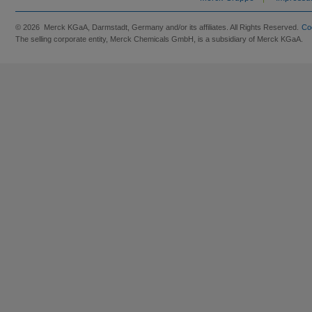
© 2026 Merck KGaA, Darmstadt, Germany and/or its affiliates. All Rights Reserved.
Co
The selling corporate entity, Merck Chemicals GmbH, is a subsidiary of Merck KGaA.