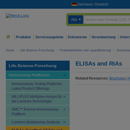
Germany
/
Deutsch
Alle
Produkte
Serviceangebote
Dokumente
Verantwortung
Unter
Home
>
Life-Science-Forschung
>
Proteindetektion und -quantifizierung
>
Immunoas
ELISAs and RIAs
Life-Science-Forschung
Immunoassay-Plattformen
Related Resources:
Brochures
|
A
Immunoassay Testing Platforms:
Latest Product Offerings
MILLIPLEX Multiplex-Assays für
die Luminex-Technologie
SMC™ Erenna Immunoassay-
Plattform
Luminex Multiplexing-Systeme