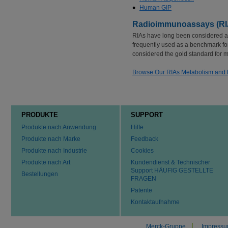
Human GIP
Radioimmunoassays (RIA
RIAs have long been considered a 
frequently used as a benchmark for 
considered the gold standard for
Browse Our RIAs Metabolism and 
PRODUKTE
SUPPORT
Produkte nach Anwendung
Hilfe
Produkte nach Marke
Feedback
Produkte nach Industrie
Cookies
Produkte nach Art
Kundendienst & Technischer
Support HÄUFIG GESTELLTE
Bestellungen
FRAGEN
Patente
Kontaktaufnahme
Merck-Gruppe
Impress