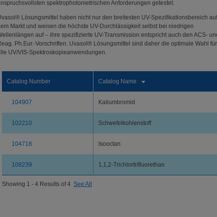
nspruchsvollsten spektrophotometrischen Anforderungen getestet.
vasol® Lösungsmittel haben nicht nur den breitesten UV-Spezifikationsbereich au
em Markt und weisen die höchste UV-Durchlässigkeit selbst bei niedrigen
ellenlängen auf – ihre spezifizierte UV-Transmission entspricht auch den ACS- un
eag. Ph.Eur.-Vorschriften. Uvasol® Lösungsmittel sind daher die optimale Wahl für
alle UV/VIS-Spektroskopieanwendungen.
Catalog Number
Catalog Name
104907
Kaliumbromid
102210
Schwefelkohlenstoff
104718
Isooctan
108239
1,1,2-Trichlortrifluorethan
Showing 1 - 4 Results of 4
See All