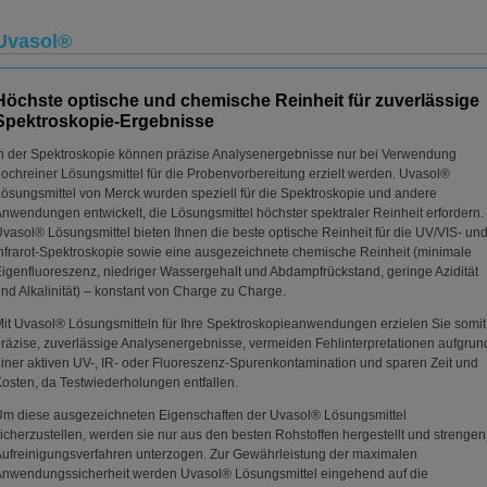
Uvasol®
Höchste optische und chemische Reinheit für zuverlässige
Spektroskopie-Ergebnisse
n der Spektroskopie können präzise Analysenergebnisse nur bei Verwendung
ochreiner Lösungsmittel für die Probenvorbereitung erzielt werden. Uvasol®
ösungsmittel von Merck wurden speziell für die Spektroskopie und andere
nwendungen entwickelt, die Lösungsmittel höchster spektraler Reinheit erfordern.
vasol® Lösungsmittel bieten Ihnen die beste optische Reinheit für die UV/VIS- un
nfrarot-Spektroskopie sowie eine ausgezeichnete chemische Reinheit (minimale
igenfluoreszenz, niedriger Wassergehalt und Abdampfrückstand, geringe Azidität
nd Alkalinität) – konstant von Charge zu Charge.
it Uvasol® Lösungsmitteln für Ihre Spektroskopieanwendungen erzielen Sie somit
räzise, zuverlässige Analysenergebnisse, vermeiden Fehlinterpretationen aufgrun
iner aktiven UV-, IR- oder Fluoreszenz-Spurenkontamination und sparen Zeit und
osten, da Testwiederholungen entfallen.
m diese ausgezeichneten Eigenschaften der Uvasol® Lösungsmittel
icherzustellen, werden sie nur aus den besten Rohstoffen hergestellt und strengen
ufreinigungsverfahren unterzogen. Zur Gewährleistung der maximalen
nwendungssicherheit werden Uvasol® Lösungsmittel eingehend auf die