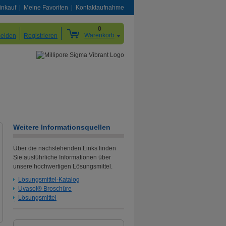
inkauf
Meine Favoriten
Kontaktaufnahme
0
Warenkorb
elden
Registrieren
Weitere Informationsquellen
Lösungsmittel-Komplettlösungen
Über die nachstehenden Links finden
Höhere Sicherheit und geringere Umweltgefährdung
Sie ausführliche Informationen über
unsere hochwertigen Lösungsmittel.
durch optimierte Entnahmesysteme
Lösungsmittel-Katalog
Weitere Informationen
Uvasol® Broschüre
Lösungsmittel