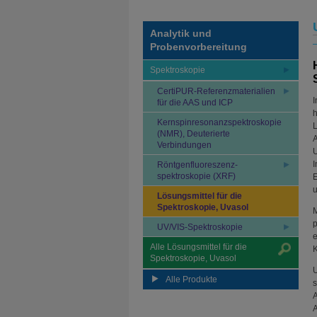
Analytik und
Probenvorbereitung
Spektroskopie
CertiPUR-Referenzmaterialien
I
für die AAS und ICP
h
Kernspinresonanzspektroskopie
L
(NMR), Deuterierte
A
Verbindungen
U
I
Röntgenfluoreszenz-
spektroskopie (XRF)
E
u
Lösungsmittel für die
Spektroskopie, Uvasol
M
p
UV/VIS-Spektroskopie
e
Alle Lösungsmittel für die
K
Spektroskopie, Uvasol
U
Alle Produkte
s
A
A