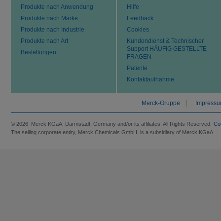
Produkte nach Anwendung
Hilfe
Produkte nach Marke
Feedback
Produkte nach Industrie
Cookies
Produkte nach Art
Kundendienst & Technischer
Support HÄUFIG GESTELLTE
Bestellungen
FRAGEN
Patente
Kontaktaufnahme
Merck-Gruppe
Impress
© 2026 Merck KGaA, Darmstadt, Germany and/or its affiliates. All Rights Reserved.
Co
The selling corporate entity, Merck Chemicals GmbH, is a subsidiary of Merck KGaA.