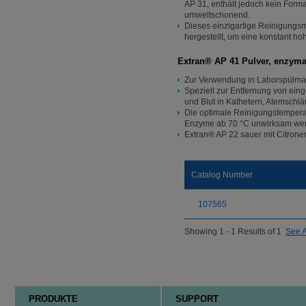
AP 31, enthält jedoch kein Form
umweltschonend.
Dieses einzigartige Reinigungsmi
hergestellt, um eine konstant ho
Extran® AP 41 Pulver, enzyma
Zur Verwendung in Laborspülma
Speziell zur Entfernung von ein
und Blut in Kathetern, Atemschl
Die optimale Reinigungstemperat
Enzyme ab 70 °C unwirksam we
Extran® AP 22 sauer mit Citrone
Catalog Number
107565
Showing 1 - 1 Results of 1
See A
PRODUKTE
SUPPORT