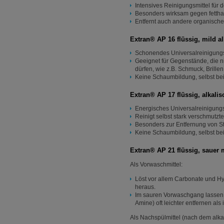
Intensives Reinigungsmittel fü
Besonders wirksam gegen fettha
Entfernt auch andere organisch
Extran® AP 16 flüssig, mild a
Schonendes Universalreinigungsmi
Geeignet für Gegenstände, die ni
dürfen, wie z.B. Schmuck, Brillen
Keine Schaumbildung, selbst be
Extran® AP 17 flüssig, alkali
Energisches Universalreinigung
Reinigt selbst stark verschmutz
Besonders zur Entfernung von S
Keine Schaumbildung, selbst be
Extran® AP 21 flüssig, sauer
Als Vorwaschmittel:
Löst vor allem Carbonate und 
heraus.
Im sauren Vorwaschgang lassen s
Amine) oft leichter entfernen al
Als Nachspülmittel (nach dem alk