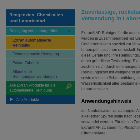
Zuverlässige, rücksta
Reagenzien, Chemikalien
Verwendung in Labor
und Laborbedarf
Reinigung von Laborgeräten
Extran® AP-Reiniger für die autom
wurden in Zusammenarbeit mit fü
Extran automatisierte
Geräteherstellern speziell zur Ve
Reinigung
Laborspülmaschinen entwickelt. Ih
Extran manuelle Reinigung
diese Geräte und ihre Reinigung
durch gründliche Tests belegt. Ex
Extran-Zubehör
zeichnen sich durch eine ausgepr
Allgemeine
Reinigungskraft mit weitgehend un
Reinigungsanwendungen
sowie minimale Schaumbildung au
Wasserlöslichkeit aller Bestandtei
Alle Extran Produkte für die
Laborutensilien.
automatisierte Reinigung
Alle Produkte
Anwendungshinweis
Zur Neutralisation verschleppter A
alkalischer Spuren sollte nach je
verwendet werden. Für diesen Zwec
Extran® AP 21 sauer mit Phosphor
Citronensäure.