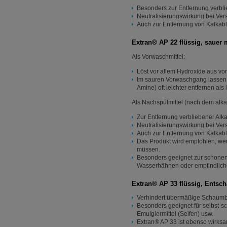
Besonders zur Entfernung verblie
Neutralisierungswirkung bei Ve
Auch zur Entfernung von Kalkab
Extran® AP 22 flüssig, sauer 
Als Vorwaschmittel:
Löst vor allem Hydroxide aus 
Im sauren Vorwaschgang lassen s
Amine) oft leichter entfernen al
Als Nachspülmittel (nach dem alk
Zur Entfernung verbliebener Alka
Neutralisierungswirkung bei Ve
Auch zur Entfernung von Kalkab
Das Produkt wird empfohlen, w
müssen.
Besonders geeignet zur schonend
Wasserhähnen oder empfindliche
Extran® AP 33 flüssig, Entsc
Verhindert übermäßige Schaumbil
Besonders geeignet für selbst-
Emulgiermittel (Seifen) usw.
Extran® AP 33 ist ebenso wirksa