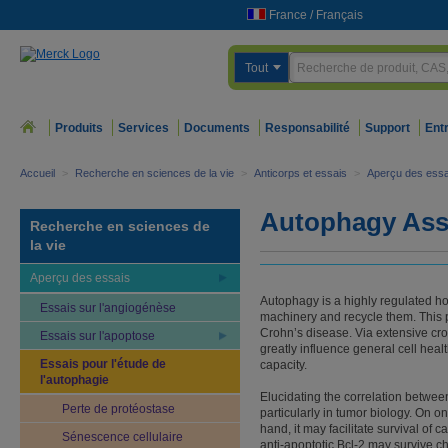
France
/
Français
Tout
Produits
Services
Documents
Responsabilité
Support
Ent
Accueil
>
Recherche en sciences de la vie
>
Anticorps et essais
>
Aperçu des essa
Autophagy Ass
Recherche en sciences de
la vie
Aperçu des essais
Autophagy is a highly regulated h
Essais sur l'angiogénèse
machinery and recycle them. This 
Crohn’s disease. Via extensive cro
Essais sur l'apoptose
greatly influence general cell healt
Essais pour l'étude de
capacity.
l'autophagie
Elucidating the correlation betwee
Perte de protéostase
particularly in tumor biology. On 
hand, it may facilitate survival of
Sénescence cellulaire
anti-apoptotic Bcl-2 may survive 