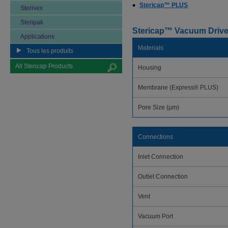
Stericap™ PLUS
Sterivex
Steripak
Stericap™ Vacuum Driven
Applications
Materials
Tous les produits
All Stericap Products
Housing
Membrane (Express® PLUS)
Pore Size (µm)
Connections
Inlet Connection
Outlet Connection
Vent
Vacuum Port