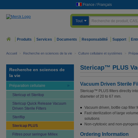
France
/
Français
Tout
Produits
Services
Documents
Responsabilité
Support
Ent
Accueil
>
Recherche en sciences de la vie
>
Culture cellulaire et systèmes
>
Prépar
Stericap™ PLUS Vac
Recherche en sciences de
la vie
Vacuum Driven Sterile Fi
Préparation cellulaire
Stericap™ PLUS filters directly int
Stericup et Steritop
diameter of 20 to 67 mm.
Stericup Quick Release Vacuum
Vacuum driven, bottle cap filter 
Driven Sterile Filters
Fast sterilization of large volum
Steriflip
solutions
Non-cytotoxic and non-pyrogeni
Stericap PLUS
Ordering Information
Filtres pour seringue Millex