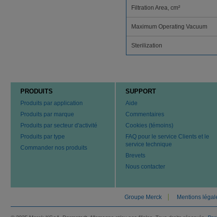
Filtration Area, cm²
Maximum Operating Vacuum
Sterilization
PRODUITS
SUPPORT
Produits par application
Aide
Produits par marque
Commentaires
Produits par secteur d'activité
Cookies (témoins)
Produits par type
FAQ pour le service Clients et le
service technique
Commander nos produits
Brevets
Nous contacter
Groupe Merck
Mentions légal