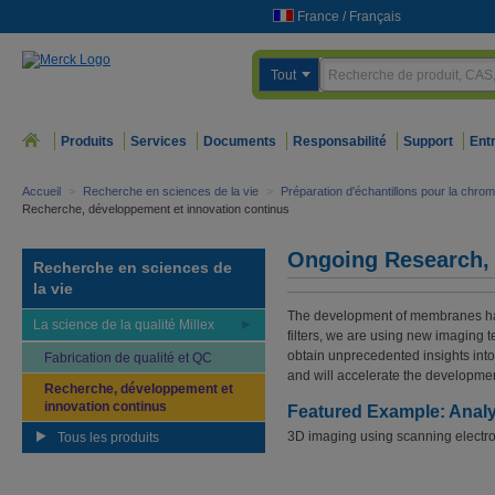
France
/
Français
Tout
Produits
Services
Documents
Responsabilité
Support
Ent
Accueil
>
Recherche en sciences de la vie
>
Préparation d'échantillons pour la chro
Recherche, développement et innovation continus
Ongoing Research, 
Recherche en sciences de
la vie
The development of membranes has 
La science de la qualité Millex
filters, we are using new imagin
obtain unprecedented insights into
Fabrication de qualité et QC
and will accelerate the developme
Recherche, développement et
innovation continus
Featured Example: Anal
3D imaging using scanning electro
Tous les produits