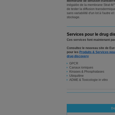
Membrane de diffusion transder
inégalée de la membrane Strat-M™
de tester la diffusion transdermiqu
sans variabilité d'un lot à l'autre 
stockage.
Services pour le drug di
Ces services font maintenant par
Consultez le nouveau site de Eur
pour les
Produits & Services pour
drug discovery
GPCR
Canaux ioniques
Kinases & Phosphatases
Ubiquitine
ADME & Toxicologie in vitro
Do