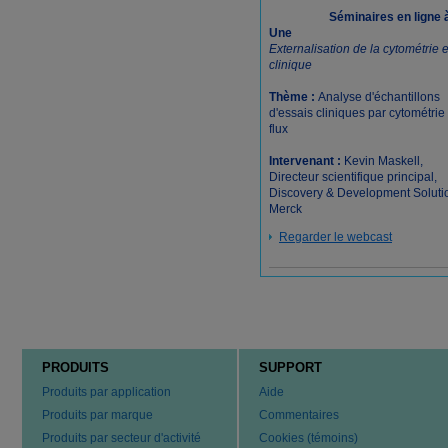
Séminaires en ligne à
Une
Externalisation de la cytométrie e
clinique
Thème :
Analyse d'échantillons
d'essais cliniques par cytométrie
flux
Intervenant :
Kevin Maskell,
Directeur scientifique principal,
Discovery & Development Soluti
Merck
Regarder le webcast
PRODUITS
SUPPORT
Produits par application
Aide
Produits par marque
Commentaires
Produits par secteur d'activité
Cookies (témoins)