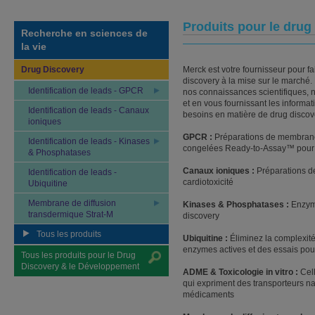
Produits pour le drug
Recherche en sciences de
la vie
Drug Discovery
Merck est votre fournisseur pour fa
discovery à la mise sur le march
Identification de leads - GPCR
nos connaissances scientifiques, n
et en vous fournissant les informat
Identification de leads - Canaux
besoins en matière de drug disco
ioniques
GPCR :
Préparations de membran
Identification de leads - Kinases
congelées Ready-to-Assay™ pour l
& Phosphatases
Canaux ioniques :
Préparations d
Identification de leads -
cardiotoxicité
Ubiquitine
Membrane de diffusion
Kinases & Phosphatases :
Enzym
transdermique Strat-M
discovery
Tous les produits
Ubiquitine :
Éliminez la complexité
enzymes actives et des essais pour
Tous les produits pour le Drug
Discovery & le Développement
ADME & Toxicologie in vitro :
Cel
qui expriment des transporteurs na
médicaments