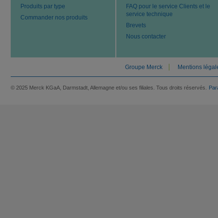
Produits par type
FAQ pour le service Clients et le
service technique
Commander nos produits
Brevets
Nous contacter
Groupe Merck
Mentions légal
© 2025 Merck KGaA, Darmstadt, Allemagne et/ou ses filiales. Tous droits réservés.
Par