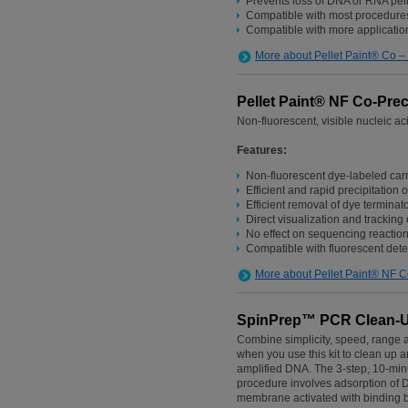
Prevents loss of DNA or RNA pel
Compatible with most procedur
Compatible with more applicatio
More about Pellet Paint® Co –
Pellet Paint® NF Co-Prec
Non-fluorescent, visible nucleic a
Features:
Non-fluorescent dye-labeled car
Efficient and rapid precipitatio
Efficient removal of dye terminat
Direct visualization and tracking 
No effect on sequencing reactio
Compatible with fluorescent det
More about Pellet Paint® NF C
SpinPrep™ PCR Clean-U
Combine simplicity, speed, range a
when you use this kit to clean up
amplified DNA. The 3-step, 10-min
procedure involves adsorption of D
membrane activated with binding bu