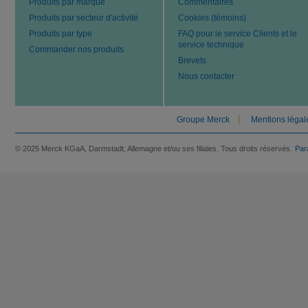
Produits par marque
Commentaires
Produits par secteur d'activité
Cookies (témoins)
Produits par type
FAQ pour le service Clients et le
service technique
Commander nos produits
Brevets
Nous contacter
Groupe Merck
Mentions légal
© 2025 Merck KGaA, Darmstadt, Allemagne et/ou ses filiales. Tous droits réservés.
Par