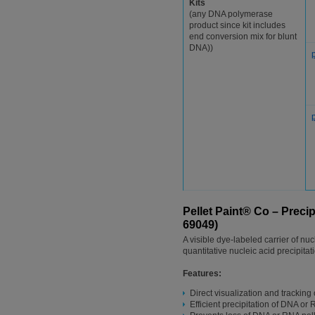
Kits
(any DNA polymerase
product since kit includes
end conversion mix for blunt
DNA))
Pellet Paint® Co – Preci
69049)
A visible dye-labeled carrier of nucl
quantitative nucleic acid precipitat
Features:
Direct visualization and tracking
Efficient precipitation of DNA or