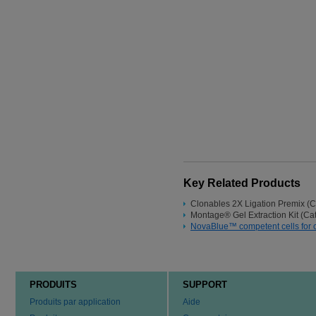
Key Related Products
Clonables 2X Ligation Premix (
Montage® Gel Extraction Kit (C
NovaBlue™ competent cells for 
PRODUITS
SUPPORT
Produits par application
Aide