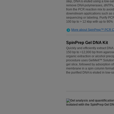
step, DNA is eluted using a low-salt
remove DNA polymerases, dNTPs, 
from the PCR reaction mix to avoid
downstream applications such as c
sequencing or labeling. Purify PC
100 bp to > 12 kbp with up to 90% 
More about SpinPrep™ PCR Cl
SpinPrep Gel DNA Kit
Quickly and efficiently extract DN
150 bp to >12,000 bp from agarose
organic extraction or alcohol preci
procedure uses GelMelt™ Solution 
gel slice, followed by adsorption of
membrane in a spin column format.
the purified DNA is eluted in low-sal