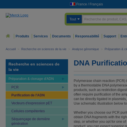
France
/
Français
Tout
Produits
Services
Documents
Responsabilité
Support
Ent
Accueil
>
Recherche en sciences de la vie
>
Analyse génomique
>
Préparation & c
DNA Purificati
Recherche en sciences de
la vie
Préparation & clonage d'ADN
Polymerase chain reaction (PCR) i
by a thermostable DNA polymeras
PCR
products, such as restriction digest
often require purification of the a
Purification de l'ADN
can be directly ligated in plasmids
Vecteurs d'expression pET
Use schematic illustration below to
Cellules compétentes
Whether you choose our PCR purific
obtain DNA fragments with the right
Séquençage de dernière
step, or whether you opt for one of
génération
product, you can expect superior re