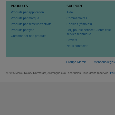
PRODUITS
SUPPORT
Produits par application
Aide
Produits par marque
Commentaires
Produits par secteur d'activité
Cookies (témoins)
Produits par type
FAQ pour le service Clients et le
service technique
Commander nos produits
Brevets
Nous contacter
Groupe Merck
Mentions légal
© 2025 Merck KGaA, Darmstadt, Allemagne et/ou ses filiales. Tous droits réservés.
Par