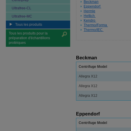
Centriprep
Beckman
Eppendorf
Ultrafree-CL
Hermle
Hettich
Ultrafree-MC
Kendro
Tous les produits
Thermo/Forma
Thermo/IEC
Tous les produits pour la
préparation d'échantillons
protéiques
Beckman
Centrifuge Model
Allegra X12
Allegra X12
Allegra X12
Eppendorf
Centrifuge Model