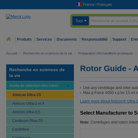
France
/
Français
Tout
Produits
Services
Documents
Responsabilité
Support
Ent
Accueil
>
Recherche en sciences de la vie
>
Préparation d'échantillons protéiques
>
Rotor Guide - 
Recherche en sciences de
la vie
Guide de sélection des rotors
Use any centrifuge and rotor suit
Max g-Force 4000 x g for 15 ml in
Amicon Ultra-15
Learn more about Amicon® Ultra-
Amicon Ultra-2 et 4
Amicon Ultra-0,5
Select Manufacturer to
Centricon Plus-70
Note:
Centrifuges and rotors listed
Centrifree