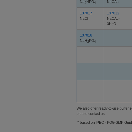
Na
HPO
NaOAc
2
4
137017
137012
NaCl
NaOAc-
3H
O
2
137018
NaH
PO
2
4
We also offer ready-to-use buffer 
please contact us.
* based on IPEC - PQG GMP Guide 