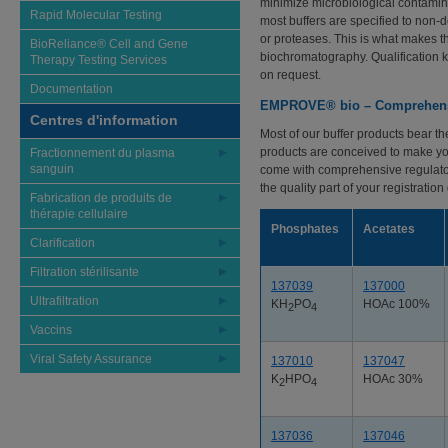
minimize microbiological contamina
Rapid Molecular Testing
most buffers are specified to non-
or proteases. This is what makes the
BioReliance® Cell and Gene
biochromatography. Qualification k
Therapy Testing Services
on request.
Documentation
EMPROVE® bio – Comprehensi
Centres d'information
Most of our buffer products bear t
products are conceived to make you
Fractionnement du plasma
sanguin
come with comprehensive regulator
the quality part of your registration
Fabrication de produits de
thérapie cellulaire
Phosphates
Acetates
Clarification
Filtration stérilisante
137039
137000
Ultrafiltration
KH
PO
HOAc 100%
2
4
Vaccins
Viral Safety Assurance
137010
137047
K
HPO
HOAc 30%
2
4
137036
137046