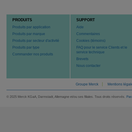
PRODUITS
SUPPORT
Produits par application
Aide
Produits par marque
Commentaires
Produits par secteur d'activité
Cookies (témoins)
Produits par type
FAQ pour le service Clients et le
service technique
Commander nos produits
Brevets
Nous contacter
Groupe Merck
Mentions légal
© 2025 Merck KGaA, Darmstadt, Allemagne et/ou ses filiales. Tous droits réservés.
Par