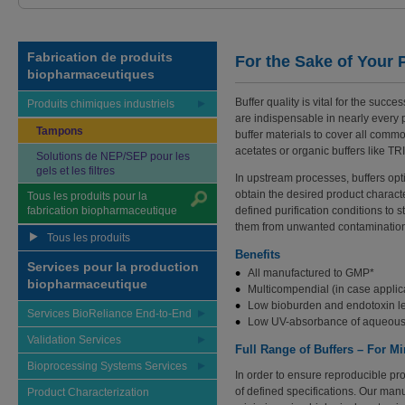
Fabrication de produits
For the Sake of Your 
biopharmaceutiques
Buffer quality is vital for the suc
Produits chimiques industriels
are indispensable in nearly every 
Tampons
buffer materials to cover all comm
acetates or organic buffers like 
Solutions de NEP/SEP pour les
gels et les filtres
In upstream processes, buffers opt
obtain the desired product charact
Tous les produits pour la
fabrication biopharmaceutique
defined purification conditions to s
them from unwanted contaminatio
Tous les produits
Benefits
Services pour la production
All manufactured to GMP*
biopharmaceutique
Multicompendial (in case applic
Low bioburden and endotoxin l
Services BioReliance End-to-End
Low UV-absorbance of aqueous 
Validation Services
Full Range of Buffers – For M
Bioprocessing Systems Services
In order to ensure reproducible pr
of defined specifications. Our ma
Product Characterization