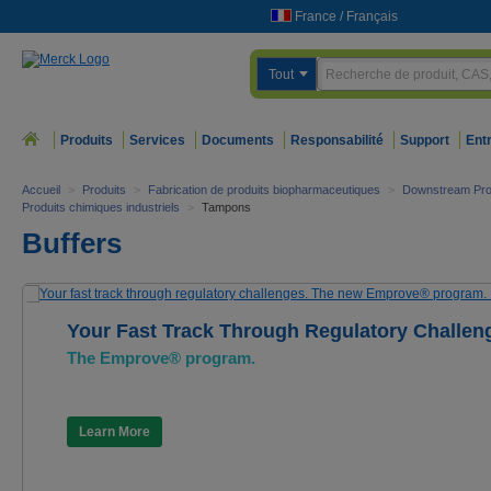
France
/
Français
Tout
Produits
Services
Documents
Responsabilité
Support
Ent
Accueil
>
Produits
>
Fabrication de produits biopharmaceutiques
>
Downstream Pro
Produits chimiques industriels
>
Tampons
Buffers
Your Fast Track Through Regulatory Challen
The Emprove® program.
Learn More