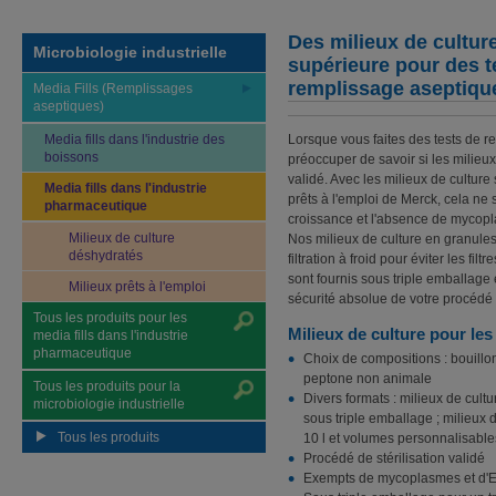
Des milieux de culture
Microbiologie industrielle
supérieure pour des t
remplissage aseptique
Media Fills (Remplissages
aseptiques)
Media fills dans l'industrie des
Lorsque vous faites des tests de 
boissons
préoccuper de savoir si les milieu
validé. Avec les milieux de cultur
Media fills dans l'industrie
prêts à l'emploi de Merck, cela ne s
pharmaceutique
croissance et l'absence de mycopl
Milieux de culture
Nos milieux de culture en granules
déshydratés
filtration à froid pour éviter les fi
sont fournis sous triple emballage e
Milieux prêts à l'emploi
sécurité absolue de votre procédé
Tous les produits pour les
Milieux de culture pour le
media fills dans l'industrie
pharmaceutique
Choix de compositions : bouillo
peptone non animale
Tous les produits pour la
Divers formats : milieux de cul
microbiologie industrielle
sous triple emballage ; milieux 
Tous les produits
10 l et volumes personnalisabl
Procédé de stérilisation validé
Exempts de mycoplasmes et d'