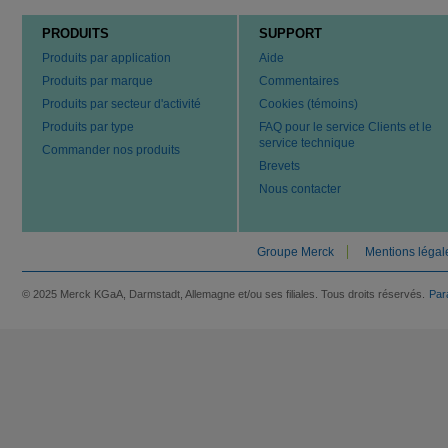
PRODUITS
SUPPORT
Produits par application
Aide
Produits par marque
Commentaires
Produits par secteur d'activité
Cookies (témoins)
Produits par type
FAQ pour le service Clients et le
service technique
Commander nos produits
Brevets
Nous contacter
Groupe Merck
Mentions légal
© 2025 Merck KGaA, Darmstadt, Allemagne et/ou ses filiales. Tous droits réservés.
Par