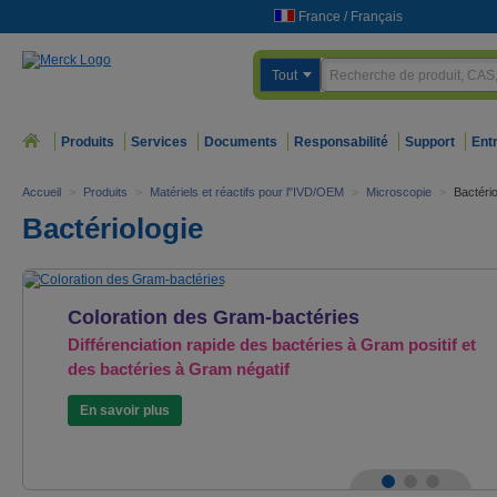
France
/
Français
Tout
Produits
Services
Documents
Responsabilité
Support
Ent
Accueil
>
Produits
>
Matériels et réactifs pour l"IVD/OEM
>
Microscopie
>
Bactério
Bactériologie
Coloration des Gram-bactéries
Différenciation rapide des bactéries à Gram positif et
des bactéries à Gram négatif
En savoir plus