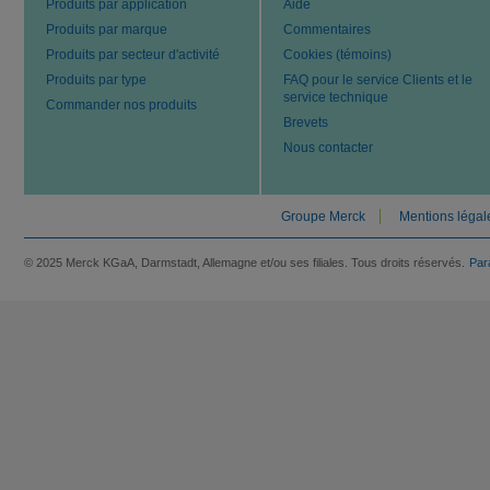
Produits par application
Aide
Produits par marque
Commentaires
Produits par secteur d'activité
Cookies (témoins)
Produits par type
FAQ pour le service Clients et le
service technique
Commander nos produits
Brevets
Nous contacter
Groupe Merck
Mentions légal
© 2025 Merck KGaA, Darmstadt, Allemagne et/ou ses filiales. Tous droits réservés.
Par