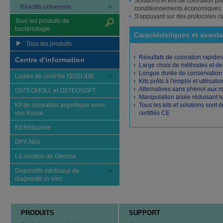
Solutions et kits de coloration pr
Réactifs universels
conditionnements économiques
S'appuyant sur des protocoles c
Tous les produits de
bactériologie
Caractéristiques et avant
Tous les produits
Résultats de coloration rapides
Centre d'information
Large choix de méthodes et de
Longue durée de conservation
Lames de contrôle ISOSLIDE
Kits prêts à l'emploi et utilis
Alternatives sans phénol aux m
OSTEOMOLL et OSTEOSOFT
Manipulation aisée réduisant les
Kit de coloration argentique selon
Tous les kits et solutions sont d
von Kossa
certifiés CE
Kit Réticuline
DPX Néo
La solution de Giemsa
Dispositifs médicaux de
diagnostic in vitro
PRODUITS
SUPPORT