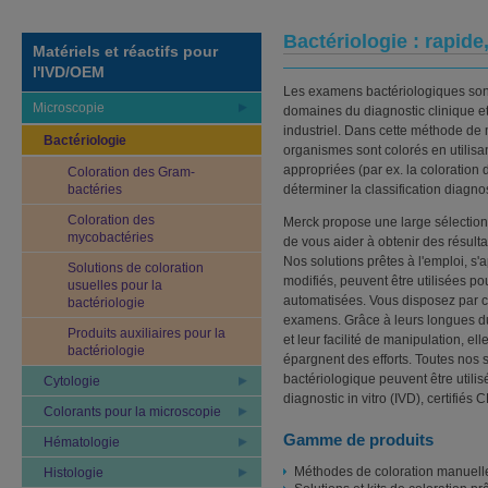
Bactériologie : rapide
Matériels et réactifs pour
l'IVD/OEM
Les examens bactériologiques sont
Microscopie
domaines du diagnostic clinique et
industriel. Dans cette méthode de 
Bactériologie
organismes sont colorés en utilisa
appropriées (par ex. la coloration
Coloration des Gram-
bactéries
déterminer la classification diagn
Coloration des
Merck propose une large sélection 
mycobactéries
de vous aider à obtenir des résulta
Nos solutions prêtes à l'emploi, s
Solutions de coloration
modifiés, peuvent être utilisées p
usuelles pour la
automatisées. Vous disposez par c
bactériologie
examens. Grâce à leurs longues du
Produits auxiliaires pour la
et leur facilité de manipulation, e
bactériologie
épargnent des efforts. Toutes nos s
bactériologique peuvent être utilis
Cytologie
diagnostic in vitro (IVD), certifiés C
Colorants pour la microscopie
Gamme de produits
Hématologie
Méthodes de coloration manuell
Histologie