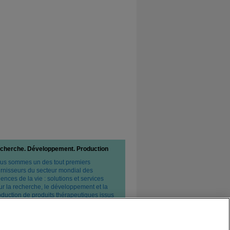
cherche. Développement. Production
us sommes un des tout premiers
urnisseurs du secteur mondial des
ences de la vie : solutions et services
ur la recherche, le développement et la
oduction de produits thérapeutiques issus
 biotechnologies et de l'industrie
armaceutique classique.