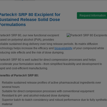
Parteck® SRP 80 Excipient for
Request Information
Sustained Release Solid Dose
Formulations
arteck® SRP 80, our new functional excipient
ased on polyvinyl alcohol (PVA), provides
eliable sustained drug delivery over long release periods. Its matrix diffusion
echnology helps increase the efficacy and
bioavailability
of your compound while
educing side effects and the risk of dose dumping.
arteck® SRP 80 is well suited for direct compression processes and helps
ccelerate your formulation work—from simplified feasibility and development to
apid and cost-efficient manufacturing.
enefits of Parteck® SRP 80:
Reliable sustained release profiles of active pharmaceutical ingredients over
several hours
Suitable for direct compression processes with conventional equipment
Resistant to pH- and alcohol-induced dose dumping
Superior batch-to-batch consistency and robust performance due to fully syntheti
material