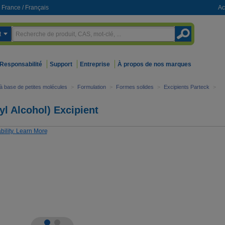
France
/
Français
Ac
t
Responsabilité
Support
Entreprise
À propos de nos marques
à base de petites molécules
>
Formulation
>
Formes solides
>
Excipients Parteck
>
l Alcohol) Excipient