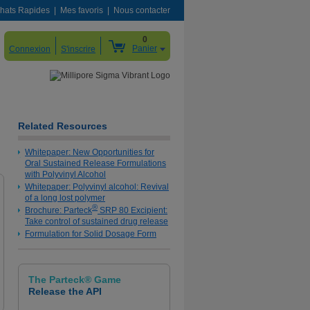
hats Rapides
Mes favoris
Nous contacter
0
Panier
Connexion
S'inscrire
Related Resources
Whitepaper: New Opportunities for
Oral Sustained Release Formulations
with Polyvinyl Alcohol
Whitepaper: Polyvinyl alcohol: Revival
of a long lost polymer
New Formulation Product Finder App Available
®
Brochure: Parteck
SRP 80 Excipient:
Find the right product for specific applications.
Take control of sustained drug release
Formulation for Solid Dosage Form
Learn More
The Parteck® Game
Release the API