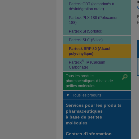
Parteck ODT (comprimés à
C
désintégration orale)
F
Parteck PLX 188 (Poloxamer
r
188)
Parteck SI (Sorbitol)
Parteck SLC (Silice)
Parteck SRP 80 (Alcool
polyvinylique)
®
Parteck
TA (Calcium
Carbonate)
Tous les produits
pharmaceutiques à base de
petites molécules
Tous les produits
Services pour les produits
pharmaceutiques
à base de petites
molécules
Centres d'information