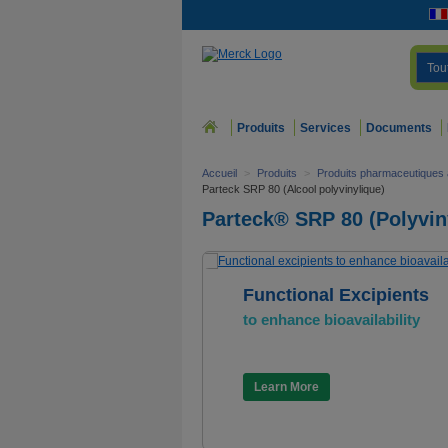
Tou
Produits
Services
Documents
Accueil
>
Produits
>
Produits pharmaceutiques 
Parteck SRP 80 (Alcool polyvinylique)
Parteck® SRP 80 (Polyviny
Functional Excipients
to enhance bioavailability
Learn More