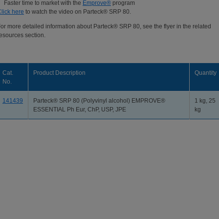
Faster time to market with the
Emprove®
program
lick here
to watch the video on Parteck® SRP 80.
or more detailed information about Parteck® SRP 80, see the flyer in the related
esources section.
Cat.
Product Description
Quantity
No.
141439
Parteck® SRP 80 (Polyvinyl alcohol) EMPROVE®
1 kg, 25
ESSENTIAL Ph Eur, ChP, USP, JPE
kg