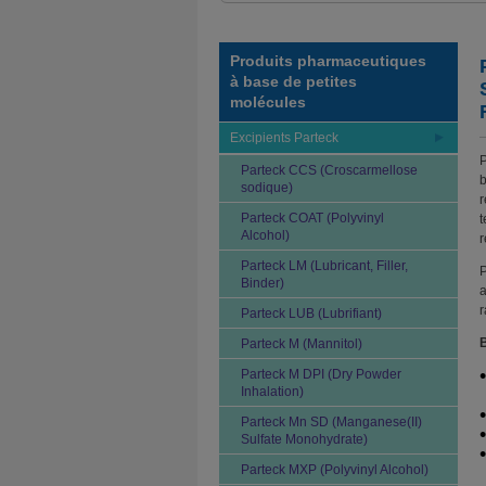
Produits pharmaceutiques
à base de petites
molécules
Excipients Parteck
P
Parteck CCS (Croscarmellose
b
sodique)
r
Parteck COAT (Polyvinyl
t
Alcohol)
r
Parteck LM (Lubricant, Filler,
P
Binder)
a
r
Parteck LUB (Lubrifiant)
B
Parteck M (Mannitol)
Parteck M DPI (Dry Powder
Inhalation)
Parteck Mn SD (Manganese(II)
Sulfate Monohydrate)
Parteck MXP (Polyvinyl Alcohol)