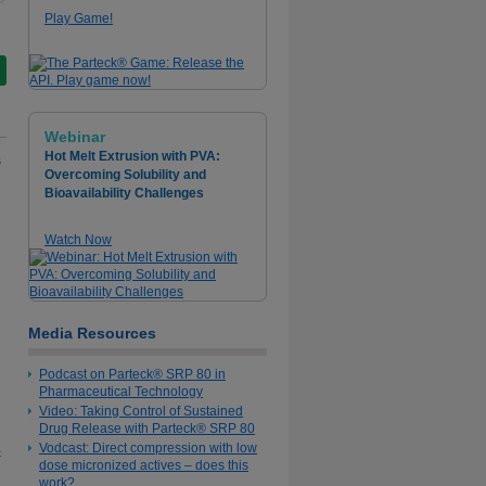
Play Game!
Webinar
Hot Melt Extrusion with PVA:
Overcoming Solubility and
Bioavailability Challenges
Watch Now
Media Resources
Podcast on Parteck® SRP 80 in
Pharmaceutical Technology
Video: Taking Control of Sustained
Drug Release with Parteck® SRP 80
Vodcast: Direct compression with low
c
dose micronized actives – does this
work?