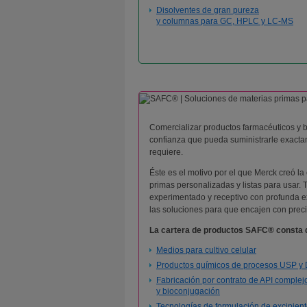
Disolventes de gran pureza
y columnas para GC, HPLC y LC-MS
Comercializar productos farmacéuticos y 
confianza que pueda suministrarle exactam
requiere.
Éste es el motivo por el que Merck creó l
primas personalizadas y listas para usar.
experimentado y receptivo con profunda e
las soluciones para que encajen con prec
La cartera de productos SAFC® consta 
Medios para cultivo celular
Productos químicos de procesos USP y
Fabricación por contrato de API complej
y bioconjugación
Tecnologías de formulación de excipien