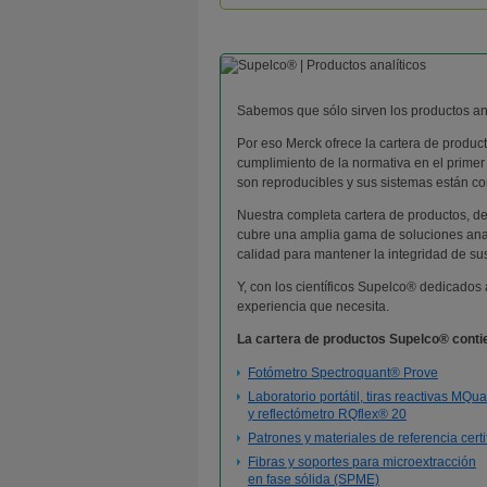
Sabemos que sólo sirven los productos ana
Por eso Merck ofrece la cartera de produc
cumplimiento de la normativa en el primer
son reproducibles y sus sistemas están co
Nuestra completa cartera de productos, des
cubre una amplia gama de soluciones anal
calidad para mantener la integridad de su
Y, con los científicos Supelco® dedicados 
experiencia que necesita.
La cartera de productos Supelco® cont
Fotómetro Spectroquant® Prove
Laboratorio portátil, tiras reactivas MQu
y reflectómetro RQflex® 20
Patrones y materiales de referencia cert
Fibras y soportes para microextracción
en fase sólida (SPME)