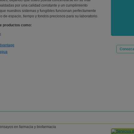
dades, dejando que usted pueda concentrarse en su vital
spaldadas por una calidad constante y un cumplimiento
 que nuestros sistemas y fungibles funcionan perfectamente
io de espacio, tiempo y fondos preciosos para su laboratorio.
ne productos como:
o
Advantage
Conozca
 agua