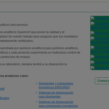
líticos más precisos.
tos analíticos Supelco® que ponen la calidad y el
 plano de nuestro trabajo para asegurar que sus resultados
mpletamente certificados.
arrollada por químicos analíticos para químicos analíticos,
íticas y cada producto experimenta un meticuloso control de
s protocolos de ensayo.
a su laboratorio, siempre tendrá a su disposición la
iene productos como:
Conozca
Disolventes y compuestos
inorgánicos EMSURE®
ant®
Sistemas de dispensación
para disolventes
ificados
Sistemas de dispensación
para compuestos inorgánicos