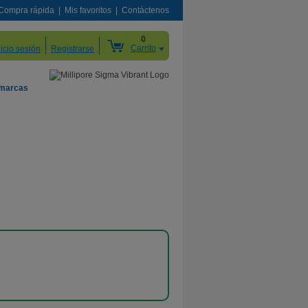
Compra rápida
Mis favoritos
Contáctenos
0
Carrito
nicio sesión
Registrarse
 marcas