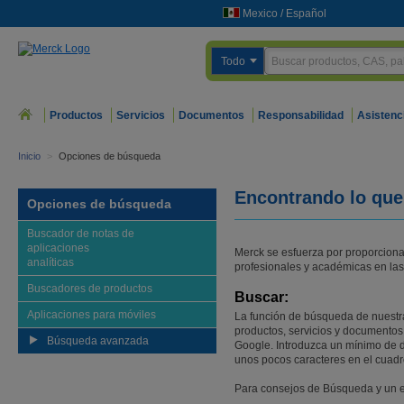
Mexico
/
Español
Todo
Productos
Servicios
Documentos
Responsabilidad
Asistenc
Inicio
>
Opciones de búsqueda
Encontrando lo que
Opciones de búsqueda
Buscador de notas de
aplicaciones
Merck se esfuerza por proporcion
analíticas
profesionales y académicas en las 
Buscadores de productos
Buscar:
Aplicaciones para móviles
La función de búsqueda de nuestra
productos, servicios y documentos
Búsqueda avanzada
Google. Introduzca un mínimo de d
unos pocos caracteres en el cuadr
Para consejos de Búsqueda y un 