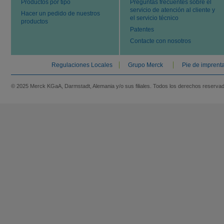
Productos por tipo
Preguntas frecuentes sobre el
servicio de atención al cliente y
Hacer un pedido de nuestros
el servicio técnico
productos
Patentes
Contacte con nosotros
Regulaciones Locales
Grupo Merck
Pie de imprent
© 2025 Merck KGaA, Darmstadt, Alemania y/o sus filiales. Todos los derechos reserva