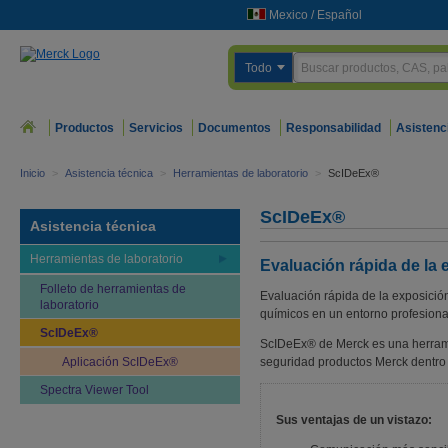
Mexico
/
Español
Todo
Productos
Servicios
Documentos
Responsabilidad
Asistenc
Inicio
>
Asistencia técnica
>
Herramientas de laboratorio
>
ScIDeEx®
ScIDeEx®
Asistencia técnica
Herramientas de laboratorio
Evaluación rápida de la
Folleto de herramientas de
Evaluación rápida de la exposició
laboratorio
químicos en un entorno profesional
ScIDeEx®
ScIDeEx® de Merck es una herramien
Aplicación ScIDeEx®
seguridad productos Merck dentro 
Spectra Viewer Tool
Sus ventajas de un vistazo: