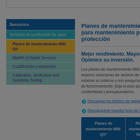
Servicios
Planes de mantenimie
para mantenimiento p
Servicios de purificación de agua
protección
Planes de mantenimiento Milli-
Q®
Mejor rendimiento. Mayor 
MyMilli-Q Digital Services
Optimice su inversión.
Cualificación y validación
Los planes de mantenimiento Milli
mejores soluciones de servicio de 
Calibration, Verification and
Suitability Testing
máximo su sistema y nos aseguram
de funcionamiento. Elija el plan q
conformidad y presupuestarios.
Descargar los folletos de mant
Descárguese nuestra hoja de 
Planes de
Pl
mantenimiento Milli-
mante
Q®*
To