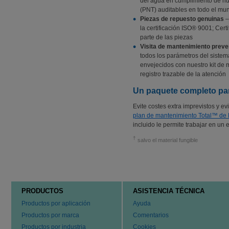
del agua en cumplimiento de nu
(PNT) auditables en todo el mu
Piezas de repuesto genuinas
–
la certificación ISO® 9001; Cer
parte de las piezas
Visita de mantenimiento preve
todos los parámetros del sistema
envejecidos con nuestro kit de 
registro trazable de la atención
Un paquete completo para
Evite costes extra imprevistos y e
plan de mantenimiento Total™ de 
incluido le permite trabajar en un 
†
salvo el material fungible
PRODUCTOS
ASISTENCIA TÉCNICA
Productos por aplicación
Ayuda
Productos por marca
Comentarios
Productos por industria
Cookies