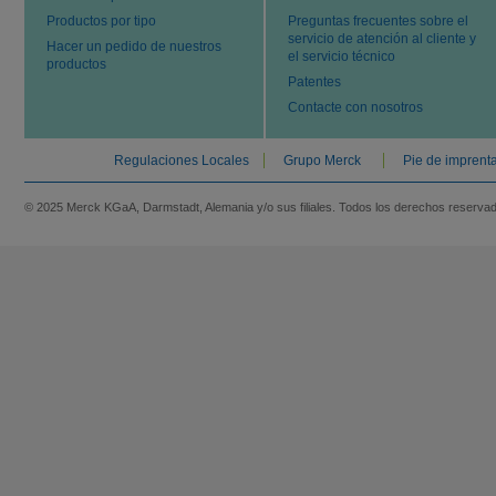
Productos por tipo
Preguntas frecuentes sobre el
servicio de atención al cliente y
Hacer un pedido de nuestros
el servicio técnico
productos
Patentes
Contacte con nosotros
Regulaciones Locales
Grupo Merck
Pie de imprent
© 2025 Merck KGaA, Darmstadt, Alemania y/o sus filiales. Todos los derechos reserva