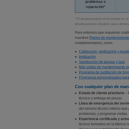
problemas o
reparación*
* El desplazamiento está incluido en el
desplazamiento añadidos para clientes 
Para entornos que requieran cuali
nuestros
Planes de mantenimien
complementarios, como:
Calibración, verificación y pru
Instalación
Sanitización de tanque y lazo
Más visitas de mantenimiento p
Programa de sustitución de fung
Programas personalizados para 
Con cualquier plan de mant
Estado de cliente prioritario
– P
técnico y entrega de piezas
Línea de emergencia del servi
del servicio técnico interno que
problemas, y programar visitas.
Experiencia certificada y arm
técnico formados en la fábrica 