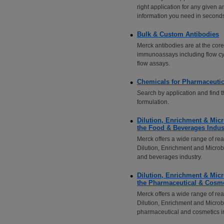
right application for any given a
information you need in second
Bulk & Custom Antibodies
Merck antibodies are at the cor
immunoassays including flow cyt
flow assays.
Chemicals for Pharmaceutic
Search by application and find th
formulation.
Dilution, Enrichment & Micr
the Food & Beverages Indus
Merck offers a wide range of rea
Dilution, Enrichment and Microb
and beverages industry.
Dilution, Enrichment & Micr
the Pharmaceutical & Cosme
Merck offers a wide range of rea
Dilution, Enrichment and Microb
pharmaceutical and cosmetics in