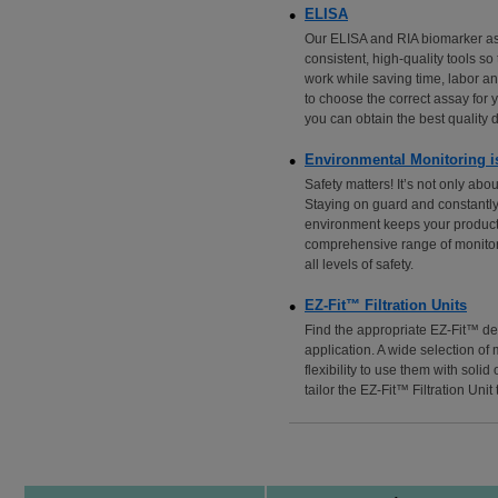
ELISA
Our ELISA and RIA biomarker as
consistent, high-quality tools so
work while saving time, labor an
to choose the correct assay for y
you can obtain the best quality da
Environmental Monitoring i
Safety matters! It’s not only abou
Staying on guard and constantly
environment keeps your producti
comprehensive range of monitori
all levels of safety.
EZ-Fit™ Filtration Units
Find the appropriate EZ-Fit™ de
application. A wide selection o
flexibility to use them with solid
tailor the EZ-Fit™ Filtration Unit