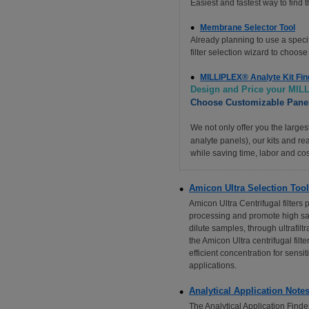
Easiest and fastest way to find
Membrane Selector Tool
Already planning to use a specif
filter selection wizard to choose 
MILLIPLEX® Analyte Kit Fin
Design and Price your MI
Choose Customizable Panel
We not only offer you the larg
analyte panels), our kits and re
while saving time, labor and cos
Amicon Ultra Selection Tool
Amicon Ultra Centrifugal filters 
processing and promote high sa
dilute samples, through ultrafilt
the Amicon Ultra centrifugal filte
efficient concentration for sens
applications.
Analytical Application Note
The Analytical Application Finder