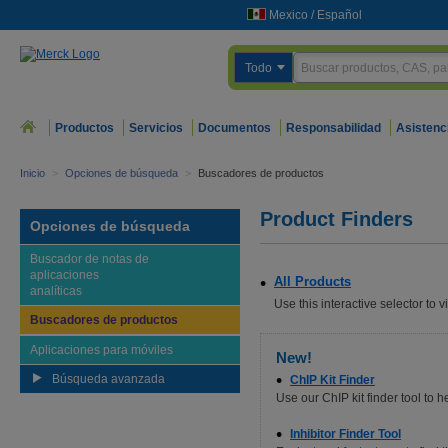
Mexico
/
Español
Todo
Productos
Servicios
Documentos
Responsabilidad
Asistenc
Inicio
>
Opciones de búsqueda
>
Buscadores de productos
Product Finders
Opciones de búsqueda
Buscador de notas de
aplicaciones
All Products
analíticas
Use this interactive selector to v
Buscadores de productos
Aplicaciones para móviles
New!
Búsqueda avanzada
ChIP Kit Finder
Use our ChIP kit finder tool to 
Inhibitor Finder Tool