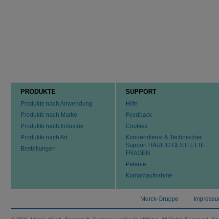
PRODUKTE
SUPPORT
Produkte nach Anwendung
Hilfe
Produkte nach Marke
Feedback
Produkte nach Industrie
Cookies
Produkte nach Art
Kundendienst & Technischer
Support HÄUFIG GESTELLTE
Bestellungen
FRAGEN
Patente
Kontaktaufnahme
Merck-Gruppe
Impress