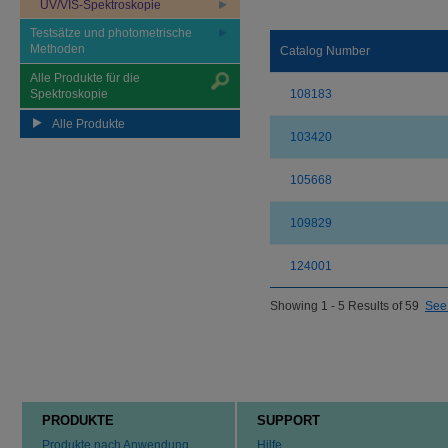
UV/VIS-Spektroskopie
Testsätze und photometrische
Methoden
Catalog Number
Alle Produkte für die
Spektroskopie
108183
Alle Produkte
103420
105668
109829
124001
Showing 1 - 5 Results of 59
See 
PRODUKTE
SUPPORT
Produkte nach Anwendung
Hilfe