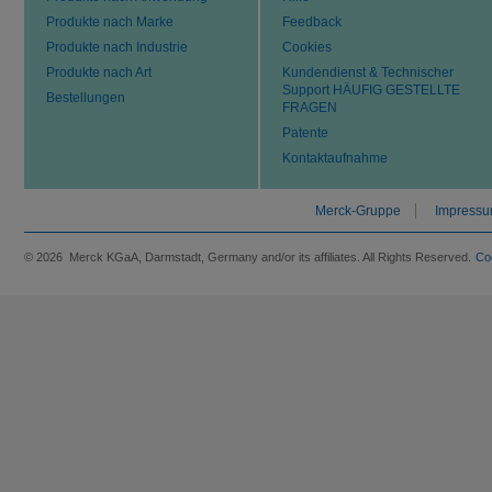
Produkte nach Marke
Feedback
Produkte nach Industrie
Cookies
Produkte nach Art
Kundendienst & Technischer
Support HÄUFIG GESTELLTE
Bestellungen
FRAGEN
Patente
Kontaktaufnahme
Merck-Gruppe
Impress
© 2026 Merck KGaA, Darmstadt, Germany and/or its affiliates. All Rights Reserved.
Co