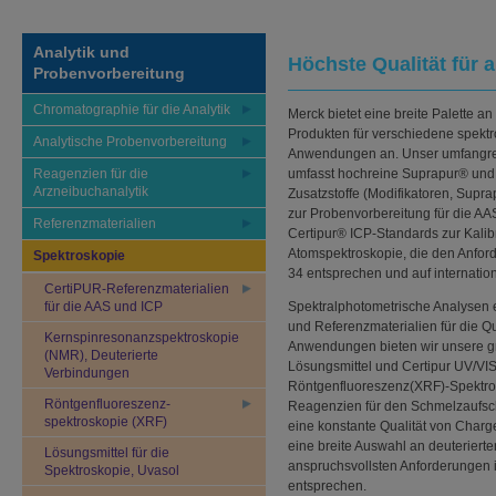
Analytik und
Höchste Qualität für 
Probenvorbereitung
Chromatographie für die Analytik
Merck bietet eine breite Palette a
Produkten für verschiedene spekt
Analytische Probenvorbereitung
Anwendungen an. Unser umfangrei
Reagenzien für die
umfasst hochreine Suprapur® und
Arzneibuchanalytik
Zusatzstoffe (Modifikatoren, Supra
zur Probenvorbereitung für die A
Referenzmaterialien
Certipur® ICP-Standards zur Kalib
Atomspektroskopie, die den Anfor
Spektroskopie
34 entsprechen und auf internatio
CertiPUR-Referenzmaterialien
für die AAS und ICP
Spektralphotometrische Analysen 
und Referenzmaterialien für die Qu
Kernspinresonanzspektroskopie
Anwendungen bieten wir unsere gr
(NMR), Deuterierte
Lösungsmittel und Certipur UV/VIS
Verbindungen
Röntgenfluoreszenz(XRF)-Spektros
Röntgenfluoreszenz-
Reagenzien für den Schmelzaufsch
spektroskopie (XRF)
eine konstante Qualität von Charg
eine breite Auswahl an deuterier
Lösungsmittel für die
anspruchsvollsten Anforderungen
Spektroskopie, Uvasol
entsprechen.