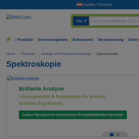
Austria
/
Deutsch
Alle
Produkte
Serviceangebote
Dokumente
Verantwortung
Unter
Home
>
Produkte
>
Analytik und Probenvorbereitung
>
Spektroskopie
Spektroskopie
Brillante Analyse
Lösungsmittel & Anorganika für präzise,
brillante Ergebnisse
Laden Sie unseren interaktiven Produktleitfaden herunter