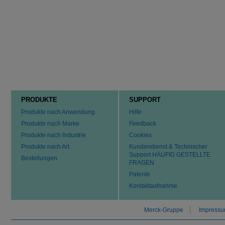
PRODUKTE
SUPPORT
Produkte nach Anwendung
Hilfe
Produkte nach Marke
Feedback
Produkte nach Industrie
Cookies
Produkte nach Art
Kundendienst & Technischer
Support HÄUFIG GESTELLTE
Bestellungen
FRAGEN
Patente
Kontaktaufnahme
Merck-Gruppe
Impress