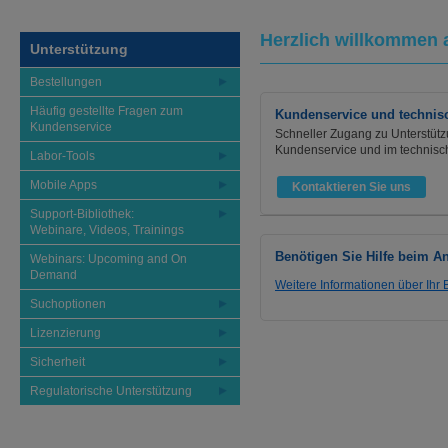
Herzlich willkomme
Unterstützung
Bestellungen
Häufig gestellte Fragen zum
Kundenservice und technisc
Kundenservice
Schneller Zugang zu Unterstüt
Kundenservice und im technisc
Labor-Tools
Mobile Apps
Kontaktieren Sie uns
Support-Bibliothek:
Webinare, Videos, Trainings
Benötigen Sie Hilfe beim 
Webinars: Upcoming and On
Demand
Weitere Informationen über Ihr
Suchoptionen
Lizenzierung
Sicherheit
Regulatorische Unterstützung