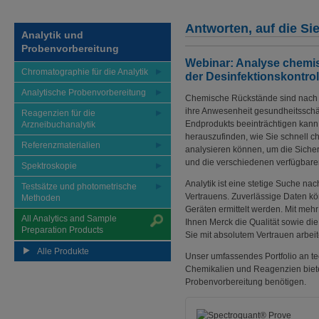
Antworten, auf die Si
Analytik und
Probenvorbereitung
Webinar: Analyse chemi
Chromatographie für die Analytik
der Desinfektionskontrol
Analytische Probenvorbereitung
Chemische Rückstände sind nach d
ihre Anwesenheit gesundheitsschä
Reagenzien für die
Endprodukts beeinträchtigen kann
Arzneibuchanalytik
herauszufinden, wie Sie schnell c
Referenzmaterialien
analysieren können, um die Sicherh
und die verschiedenen verfügbare
Spektroskopie
Analytik ist eine stetige Suche na
Testsätze und photometrische
Vertrauens. Zuverlässige Daten k
Methoden
Geräten ermittelt werden. Mit mehr 
All Analytics and Sample
Ihnen Merck die Qualität sowie di
Preparation Products
Sie mit absolutem Vertrauen arbei
Alle Produkte
Unser umfassendes Portfolio an te
Chemikalien und Reagenzien bietet 
Probenvorbereitung benötigen.