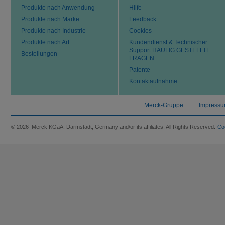
Produkte nach Anwendung
Hilfe
Produkte nach Marke
Feedback
Produkte nach Industrie
Cookies
Produkte nach Art
Kundendienst & Technischer
Support HÄUFIG GESTELLTE
Bestellungen
FRAGEN
Patente
Kontaktaufnahme
Merck-Gruppe
Impress
© 2026 Merck KGaA, Darmstadt, Germany and/or its affiliates. All Rights Reserved.
Co