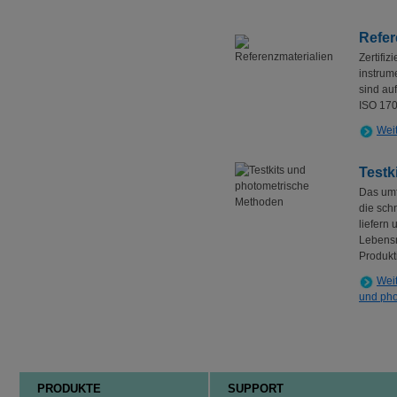
Refer
Zertifiz
instrum
sind au
ISO 170
Weit
Testk
Das umf
die sch
liefern
Lebensm
Produkt
Weit
und ph
PRODUKTE
SUPPORT