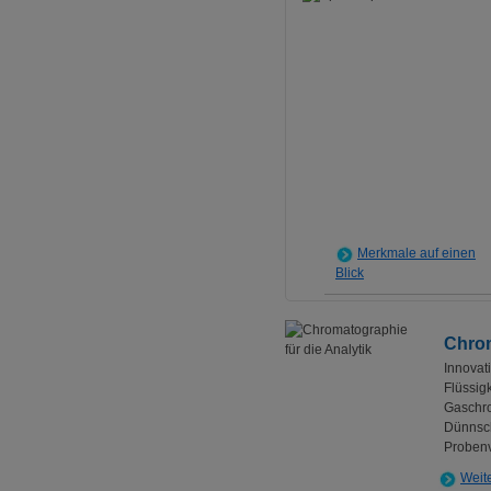
Merkmale auf einen
Blick
Chrom
Innovat
Flüssig
Gaschro
Dünnsc
Probenv
Weit