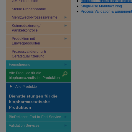
GMP-Produktion
Bioburden Reduction/Particulat
Single-use Manufacturing
Sterile Probennahme
Process Validation & Equipment 
Mehrzweck-Prozesssysteme
Keimreduzierung/
Partikelkontrolle
Produktion mit
Einwegprodukten
Prozessvalidierung &
Gerätequalifizierung
Formulierung
Alle Produkte für die
biopharmazeutische Produktion
Alle Produkte
Dienstleistungen für die
biopharmazeutische
Produktion
BioReliance End-to-End-Service
Validation Services