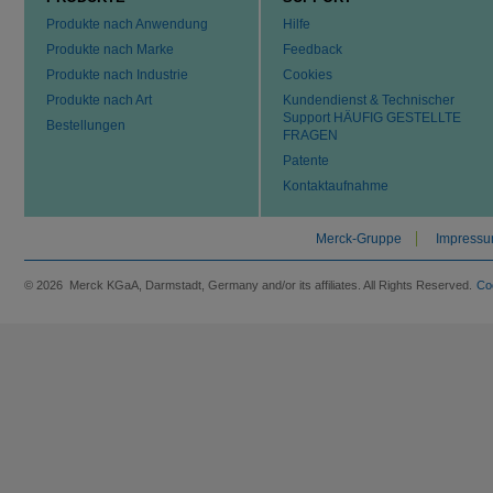
Produkte nach Anwendung
Hilfe
Produkte nach Marke
Feedback
Produkte nach Industrie
Cookies
Produkte nach Art
Kundendienst & Technischer
Support HÄUFIG GESTELLTE
Bestellungen
FRAGEN
Patente
Kontaktaufnahme
Merck-Gruppe
Impress
© 2026 Merck KGaA, Darmstadt, Germany and/or its affiliates. All Rights Reserved.
Co