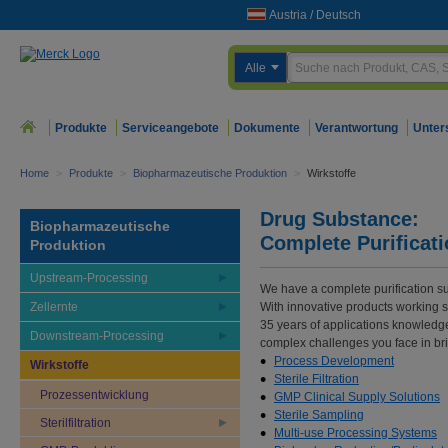
Austria
/
Deutsch
Alle
Produkte
Serviceangebote
Dokumente
Verantwortung
Unter
Home
>
Produkte
>
Biopharmazeutische Produktion
>
Wirkstoffe
Drug Substance:
Biopharmazeutische
Complete Purificati
Produktion
Upstream-Processing
We have a complete purification suit
Zellernte
With innovative products working s
35 years of applications knowledg
Downstream-Processing
complex challenges you face in bri
Process Development
Wirkstoffe
Sterile Filtration
Prozessentwicklung
GMP Clinical Supply Solutions
Sterile Sampling
Sterilfiltration
Multi-use Processing Systems