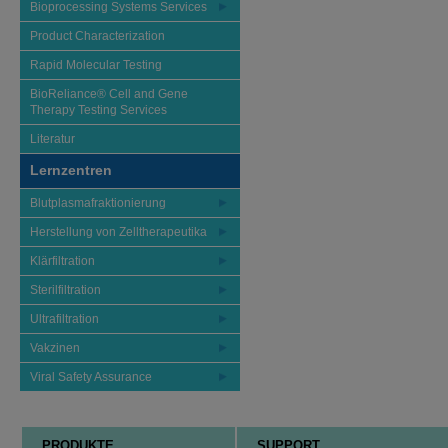
Bioprocessing Systems Services
Product Characterization
Rapid Molecular Testing
BioReliance® Cell and Gene
Therapy Testing Services
Literatur
Lernzentren
Blutplasmafraktionierung
Herstellung von Zelltherapeutika
Klärfiltration
Sterilfiltration
Ultrafiltration
Vakzinen
Viral Safety Assurance
PRODUKTE
SUPPORT