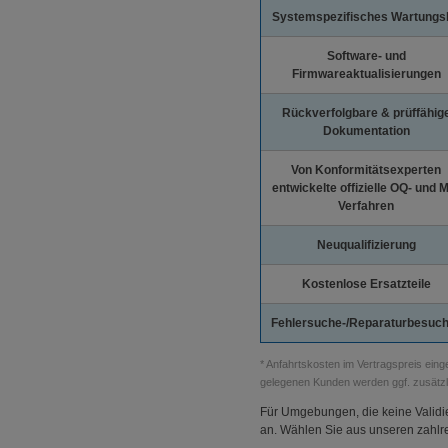
Systemspezifisches Wartungsk
Software- und
Firmwareaktualisierungen
Rückverfolgbare & prüffähig
Dokumentation
Von Konformitätsexperten
entwickelte offizielle OQ- und 
Verfahren
Neuqualifizierung
Kostenlose Ersatzteile
Fehlersuche-/Reparaturbesuc
* Anfahrtskosten im Vertragspreis ei
gelegenen Kunden werden ggf. zusätzl
Für Umgebungen, die keine Validie
an. Wählen Sie aus unseren zahlr