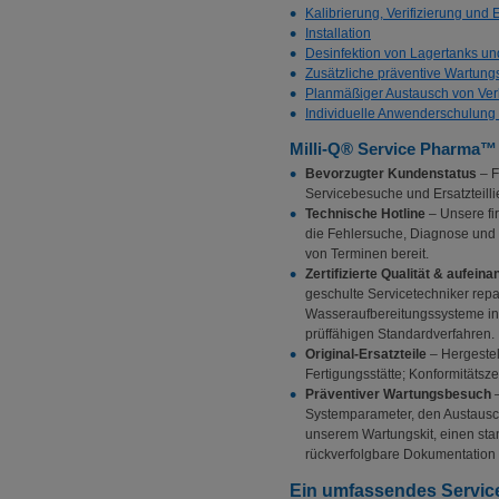
Kalibrierung, Verifizierung und
Installation
Desinfektion von Lagertanks un
Zusätzliche präventive Wartun
Planmäßiger Austausch von Ver
Individuelle Anwenderschulung
Milli-Q® Service Pharma™ P
Bevorzugter Kundenstatus
– F
Servicebesuche und Ersatzteilli
Technische Hotline
– Unsere fi
die Fehlersuche, Diagnose und
von Terminen bereit.
Zertifizierte Qualität & aufe
geschulte Servicetechniker rep
Wasseraufbereitungssysteme in
prüffähigen Standardverfahren.
Original-Ersatzteile
– Hergestell
Fertigungsstätte; Konformitätszer
Präventiver Wartungsbesuch
–
Systemparameter, den Austausc
unserem Wartungskit, einen sta
rückverfolgbare Dokumentation 
Ein umfassendes Service