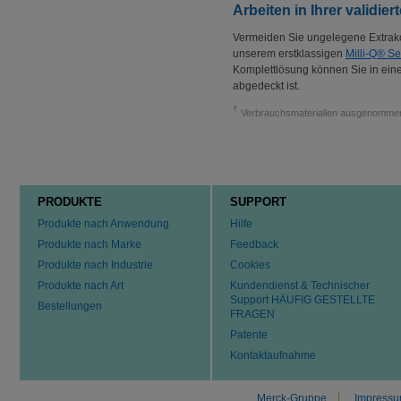
Arbeiten in Ihrer validi
Vermeiden Sie ungelegene Extrakos
unserem erstklassigen
Milli-Q® S
Komplettlösung können Sie in eine
abgedeckt ist.
†
Verbrauchsmaterialien ausgenomme
PRODUKTE
SUPPORT
Produkte nach Anwendung
Hilfe
Produkte nach Marke
Feedback
Produkte nach Industrie
Cookies
Produkte nach Art
Kundendienst & Technischer
Support HÄUFIG GESTELLTE
Bestellungen
FRAGEN
Patente
Kontaktaufnahme
Merck-Gruppe
Impress