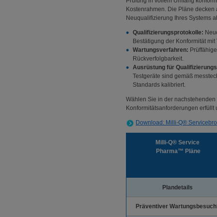
Prüfung in vollem Umfang konform 
Kostenrahmen. Die Pläne decken a
Neuqualifizierung Ihres Systems ab
Qualifizierungsprotokolle:
Neuq
Bestätigung der Konformität mit 
Wartungsverfahren:
Prüffähige
Rückverfolgbarkeit.
Ausrüstung für Qualifizierungs
Testgeräte sind gemäß messtec
Standards kalibriert.
Wählen Sie in der nachstehenden 
Konformitätsanforderungen erfüllt
Download: Milli-Q® Servicebr
Milli-Q® Service
Pharma™
Pläne
Plandetails
Präventiver Wartungsbesuch