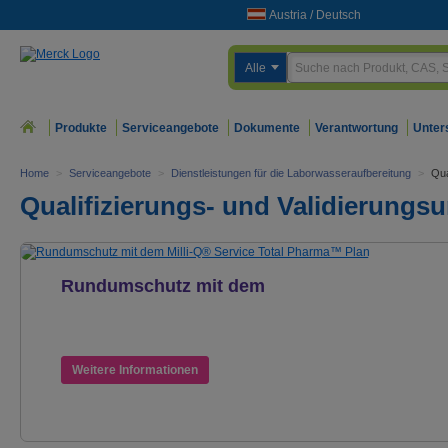
Austria
/
Deutsch
Alle
Produkte
Serviceangebote
Dokumente
Verantwortung
Unter
Home
>
Serviceangebote
>
Dienstleistungen für die Laborwasseraufbereitung
>
Qua
Qualifizierungs- und Validierungs
Rundumschutz mit dem
Milli-Q® Service Total
Pharma™ Plan
Weitere Informationen