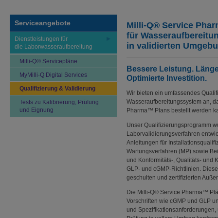
Serviceangebote
Milli-Q® Service Pha
für Wasseraufbereit
Dienstleistungen für
in validierten Umgeb
die Laborwasseraufbereitung
Milli-Q® Servicepläne
Bessere Leistung. Läng
MyMilli-Q Digital Services
Optimierte Investition.
Qualifizierung & Validierung
Wir bieten ein umfassendes Qualif
Wasseraufbereitungssystem an, das
Tests zu Kalibrierung, Prüfung
und Eignung
Pharma™ Plans bestellt werden k
Unser Qualifizierungsprogramm w
Laborvalidierungsverfahren entwic
Anleitungen für Installationsqualif
Wartungsverfahren (MP) sowie Beis
und Konformitäts-, Qualitäts- und 
GLP- und cGMP-Richtlinien. Diese 
geschulten und zertifizierten Auß
Die Milli-Q® Service Pharma™ Plän
Vorschriften wie cGMP und GLP unt
und Spezifikationsanforderungen, u