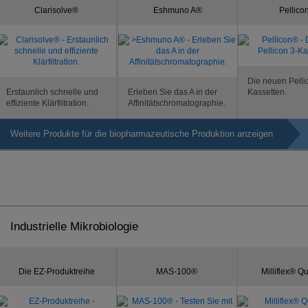
Clarisolve®
Eshmuno A®
Pellico
Die neuen Pelli
Erstaunlich schnelle und
Erleben Sie das A in der
Kassetten.
effiziente Klärfiltration.
Affinitätschromatographie.
Weitere Produkte für die biopharmazeutische Produktion anzeigen
Industrielle Mikrobiologie
Die EZ-Produktreihe
MAS-100®
Milliflex® 