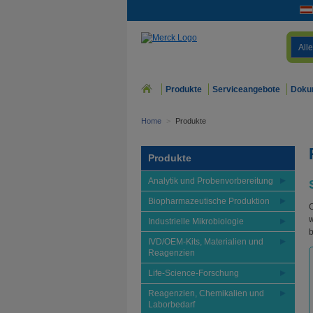
Alle
Produkte
Serviceangebote
Doku
Home
>
Produkte
Produkte
Analytik und Probenvorbereitung
Biopharmazeutische Produktion
O
w
Industrielle Mikrobiologie
b
IVD/OEM-Kits, Materialien und
Reagenzien
Life-Science-Forschung
Reagenzien, Chemikalien und
Laborbedarf