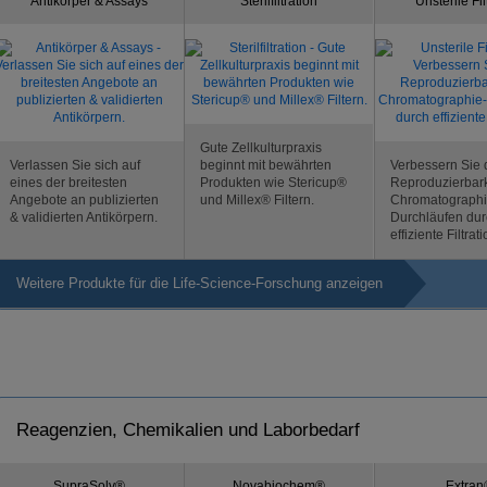
Antikörper & Assays
Sterilfiltration
Unsterile Fil
Gute Zellkulturpraxis
Verlassen Sie sich auf
beginnt mit bewährten
Verbessern Sie 
eines der breitesten
Produkten wie Stericup®
Reproduzierbark
Angebote an publizierten
und Millex® Filtern.
Chromatographi
& validierten Antikörpern.
Durchläufen du
effiziente Filtrati
Weitere Produkte für die Life-Science-Forschung anzeigen
Reagenzien, Chemikalien und Laborbedarf
SupraSolv®
Novabiochem®
Extran