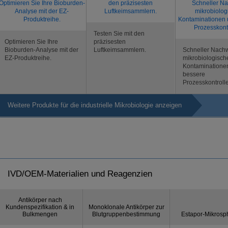
Testen Sie mit den
Optimieren Sie Ihre
präzisesten
Bioburden-Analyse mit der
Luftkeimsammlern.
Schneller Nach
EZ-Produktreihe.
mikrobiologisch
Kontaminatione
bessere
Prozesskontroll
Weitere Produkte für die industrielle Mikrobiologie anzeigen
IVD/OEM-Materialien und Reagenzien
Antikörper nach
Kundenspezifikation & in
Monoklonale Antikörper zur
Bulkmengen
Blutgruppenbestimmung
Estapor-Mikrosp