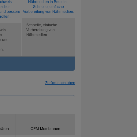
Schnelle, einfache
weis
Vorbereitung von
er
Nährmedien.
n und
en.
Zurück nach oben
hären
OEM-Membranen