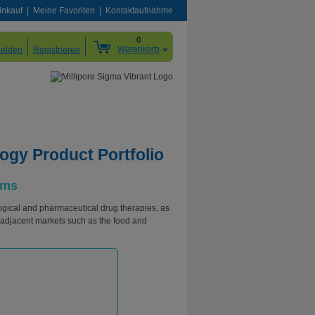
inkauf
Meine Favoriten
Kontaktaufnahme
0
Warenkorb
elden
Registrieren
ogy Product Portfolio
ems
gical and pharmaceutical drug therapies, as
h adjacent markets such as the food and