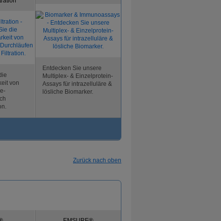
tration
Entdecken Sie unsere
die
Multiplex- & Einzelprotein-
eit von
Assays für intrazelluläre &
e-
lösliche Biomarker.
rch
on.
Zurück nach oben
®
EMSURE®