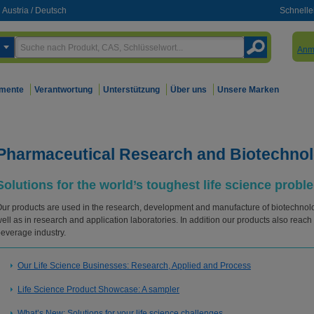
Austria
/
Deutsch
Schnelle
Anm
mente
Verantwortung
Unterstützung
Über uns
Unsere Marken
Pharmaceutical Research and Biotechnol
Solutions for the world’s toughest life science probl
ur products are used in the research, development and manufacture of biotechnolo
ell as in research and application laboratories. In addition our products also reac
everage industry.
Our Life Science Businesses: Research, Applied and Process
Life Science Product Showcase: A sampler
What’s New: Solutions for your life science challenges