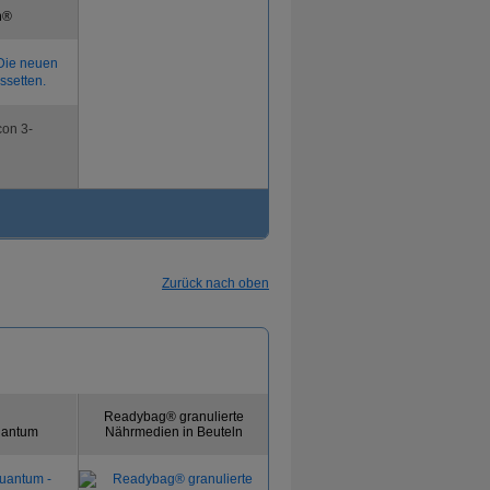
n®
con 3-
Zurück nach oben
Readybag® granulierte
Quantum
Nährmedien in Beuteln