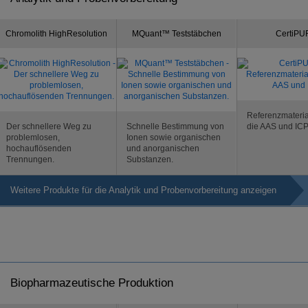
Chromolith HighResolution
MQuant™ Teststäbchen
CertiP
Referenzmateria
Der schnellere Weg zu
Schnelle Bestimmung von
die AAS und ICP
problemlosen,
Ionen sowie organischen
hochauflösenden
und anorganischen
Trennungen.
Substanzen.
Weitere Produkte für die Analytik und Probenvorbereitung anzeigen
Biopharmazeutische Produktion