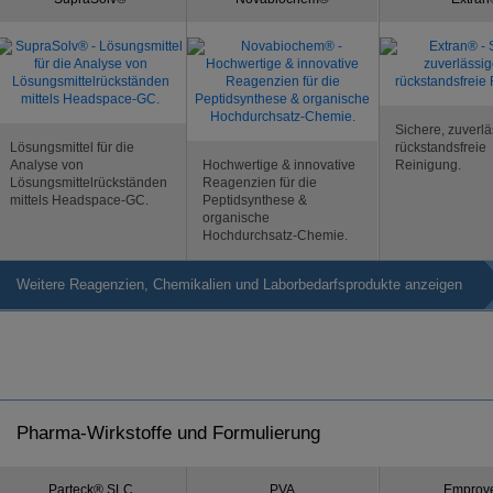
Sichere, zuverl
Lösungsmittel für die
rückstandsfreie
Analyse von
Hochwertige & innovative
Reinigung.
Lösungsmittelrückständen
Reagenzien für die
mittels Headspace-GC.
Peptidsynthese &
organische
Hochdurchsatz-Chemie.
Weitere Reagenzien, Chemikalien und Laborbedarfsprodukte anzeigen
Pharma-Wirkstoffe und Formulierung
Parteck® SLC
PVA
Emprov