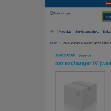
Alle
Produkte
Serviceangebote
Doku
Home
>
Ion exchanger IV (weakly acidic cation
1048350500
Supelco
Ion exchanger IV (wea