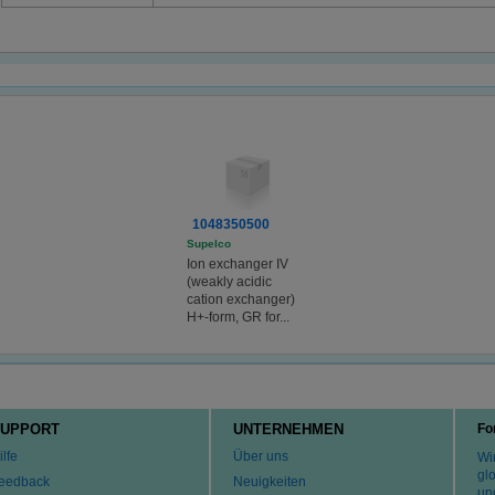
1048350500
Supelco
Ion exchanger IV
(weakly acidic
cation exchanger)
H+-form, GR for...
UPPORT
UNTERNEHMEN
Fo
ilfe
Über uns
Wir
gl
eedback
Neuigkeiten
un