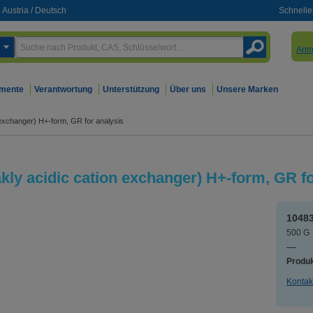
Austria
/
Deutsch
Schnelle
Anm
mente
Verantwortung
Unterstützung
Über uns
Unsere Marken
 exchanger) H+-form, GR for analysis
kly acidic cation exchanger) H+-form, GR fo
1048
500 
—
Produk
Kontak