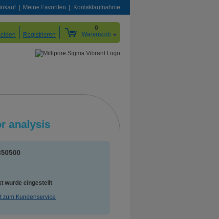
inkauf
Meine Favoriten
Kontaktaufnahme
0
Warenkorb
elden
Registrieren
r analysis
350500
G
t wurde eingestellt
t zum Kundenservice