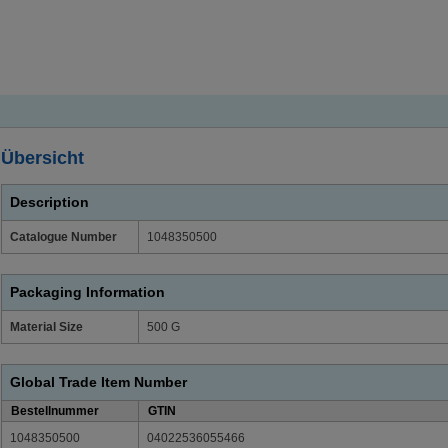
Übersicht
Description
Catalogue Number
1048350500
Packaging Information
Material Size
500 G
Global Trade Item Number
Bestellnummer
GTIN
1048350500
04022536055466