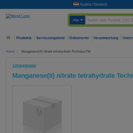
Austria
/
Deutsch
Alle
Produkte
Serviceangebote
Dokumente
Verantwortung
Unter
Home
>
Manganese(II) nitrate tetrahydrate TechnipurTM
1059495000
Manganese(II) nitrate tetrahydrate Tec