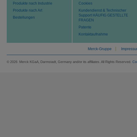
Produkte nach Industrie
Cookies
Produkte nach Art
Kundendienst & Technischer
Support HÄUFIG GESTELLTE
Bestellungen
FRAGEN
Patente
Kontaktaufnahme
Merck-Gruppe
Impress
© 2026 Merck KGaA, Darmstadt, Germany and/or its affiliates. All Rights Reserved.
Co