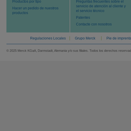
Productos por tipo
Preguntas frecuentes sobre el
servicio de atención al cliente y
Hacer un pedido de nuestros
el servicio técnico
productos
Patentes
Contacte con nosotros
Regulaciones Locales
Grupo Merck
Pie de imprent
© 2025 Merck KGaA, Darmstadt, Alemania y/o sus filiales. Todos los derechos reserva