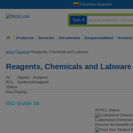
Colombia
/
Español
Todo
Productos
Servicios
Documentos
Responsabilidad
Asistenc
Inicio
>
Support
>
Reagents, Chemicals and Labware
Reagents, Chemicals and Labware
All
Organic
Inorganic
RCL
Synthesis
Reagents
Videos
Now Playing:
ISO Guide 34
All RCL Videos
Customized Chemicals 
Discover the benefits o