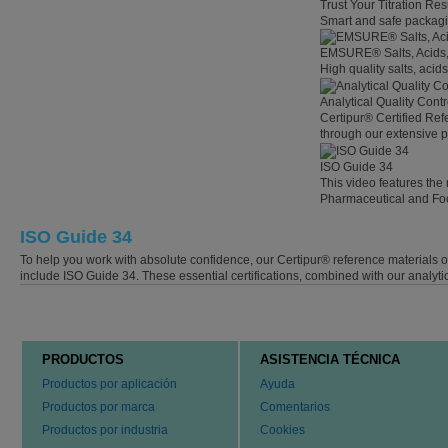
Trust Your Titration Res
Smart and safe packaging
EMSURE® Salts, Acids, 
High quality salts, acids
Analytical Quality Cont
Certipur® Certified Ref
through our extensive por
ISO Guide 34
This video features the 
Pharmaceutical and Fo
ISO Guide 34
To help you work with absolute confidence, our Certipur® reference materials o
include ISO Guide 34. These essential certifications, combined with our analyti
PRODUCTOS
ASISTENCIA TÉCNICA
Productos por aplicación
Ayuda
Productos por marca
Comentarios
Productos por industria
Cookies