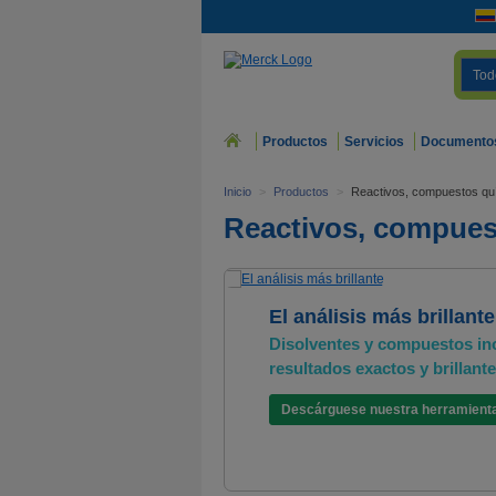
Tod
Productos
Servicios
Documento
Inicio
>
Productos
>
Reactivos, compuestos quím
Reactivos, compuest
El análisis más brillante
Disolventes y compuestos in
resultados exactos y brillant
Descárguese nuestra herramienta