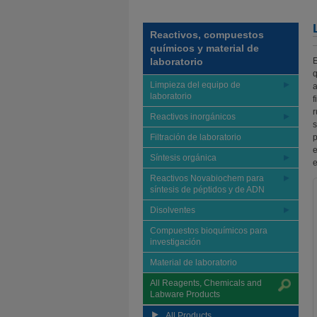
Reactivos, compuestos
químicos y material de
laboratorio
E
q
Limpieza del equipo de
a
laboratorio
f
r
Reactivos inorgánicos
s
Filtración de laboratorio
p
e
Síntesis orgánica
e
Reactivos Novabiochem para
síntesis de péptidos y de ADN
Disolventes
Compuestos bioquímicos para
investigación
Material de laboratorio
All Reagents, Chemicals and
Labware Products
All Products