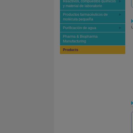
Reactivos, compuestos químicos
y material de laboratorio
Productos farmacéuticos de
molécula pequeña
U
Purificación de agua
Pharma & Biopharma
Manufacturing
Products