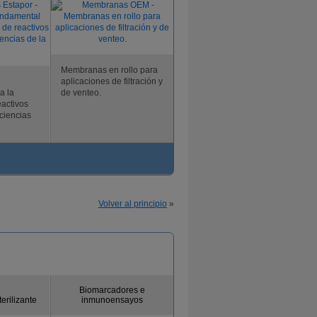
Membranas en rollo para
aplicaciones de filtración y
a la
de venteo.
eactivos
ciencias
Volver al principio
»
Biomarcadores e
terilizante
inmunoensayos