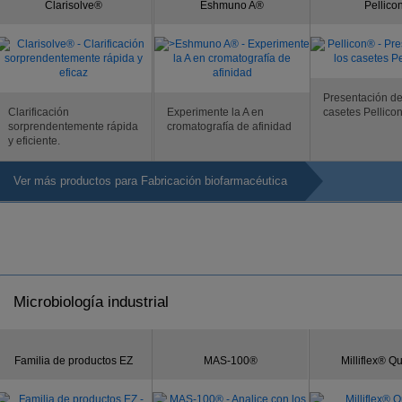
Clarisolve®
Eshmuno A®
Pellico
Presentación de
Clarificación
Experimente la A en
casetes Pellicon
sorprendentemente rápida
cromatografía de afinidad
y eficiente.
Ver más productos para Fabricación biofarmacéutica
Microbiología industrial
Familia de productos EZ
MAS-100®
Milliflex® 