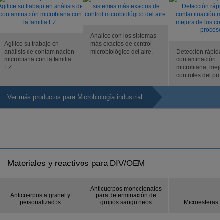
Analice con los sistemas
Agilice su trabajo en
más exactos de control
análisis de contaminación
microbiológico del aire.
Detección rápid
microbiana con la familia
contaminación
EZ.
microbiana, mej
controles del pr
Ver más productos para Microbiología industrial
Materiales y reactivos para DIV/OEM
Anticuerpos monoclonales
Anticuerpos a granel y
para determinación de
personalizados
grupos sanguíneos
Microesferas