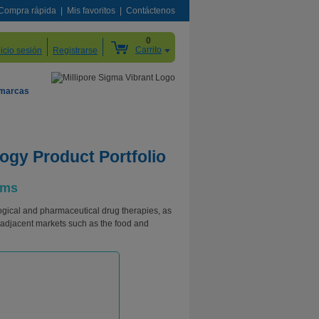
Compra rápida
Mis favoritos
Contáctenos
0
Carrito
nicio sesión
Registrarse
 marcas
ogy Product Portfolio
ems
gical and pharmaceutical drug therapies, as
h adjacent markets such as the food and