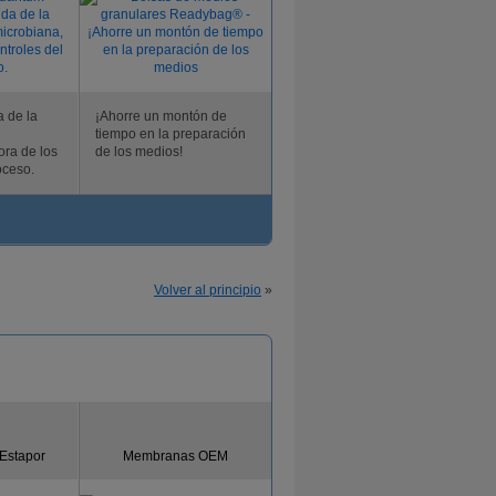
a de la
¡Ahorre un montón de
tiempo en la preparación
ora de los
de los medios!
oceso.
Volver al principio
»
 Estapor
Membranas OEM