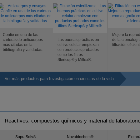
Confíe en una de las
Mejore la reprod
carteras de anticuerpos
Las buenas prácticas en
de la cromatogr
más citadas en la
cultivo celular empiezan
filtración eficient
bibliografía y validadas.
con productos probados
como los filtros
Stericup® y Millex®.
Ver más productos para Investigación en ciencias de la vida
Reactivos, compuestos químicos y material de laboratori
SupraSolv®
Novabiochem®
Extran