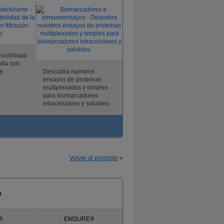
ucibilidad
afía con
e.
Descubra nuestros
ensayos de proteínas
multiplexados y simples
para biomarcadores
intracelulares y solubles.
Volver al principio
»
o
®
EMSURE®