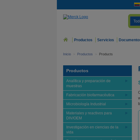
Tod
Productos
Servicios
Documento
Inicio
>
Productos
>
Products
Productos
Analítica y preparación de
muestras
O
Fabricación biofarmacéutica
w
b
Microbiología Industrial
Materiales y reactivos para
DIV/OEM
Investigación en ciencias de la
vida