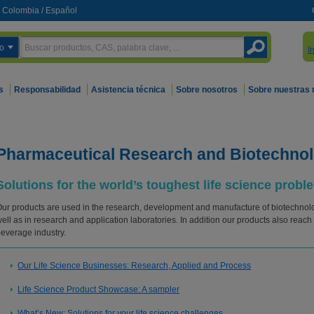
Colombia
/
Español
o
I
s
Responsabilidad
Asistencia técnica
Sobre nosotros
Sobre nuestras
Pharmaceutical Research and Biotechnol
Solutions for the world’s toughest life science probl
ur products are used in the research, development and manufacture of biotechnolo
ell as in research and application laboratories. In addition our products also reac
everage industry.
Our Life Science Businesses: Research, Applied and Process
Life Science Product Showcase: A sampler
What’s New: Solutions for your life science challenges