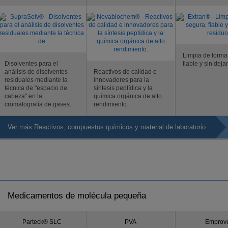
Limpia de forma
Disolventes para el
fiable y sin deja
análisis de disolventes
Reactivos de calidad e
residuales mediante la
innovadores para la
técnica de "espacio de
síntesis peptídica y la
cabeza" en la
química orgánica de alto
cromatografía de gases.
rendimiento.
Ver más Reactivos, compuestos químicos y material de laboratorio
Medicamentos de molécula pequeña
Parteck® SLC
PVA
Emprov