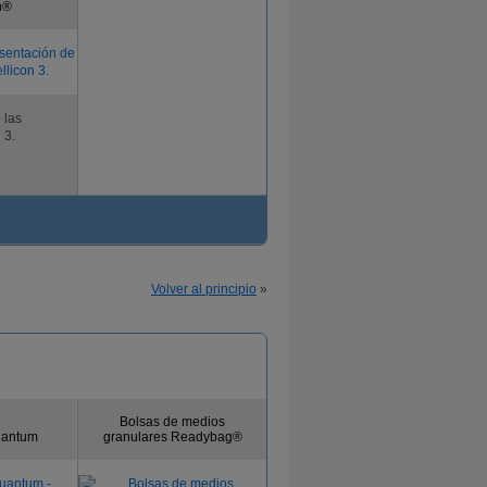
n®
 las
 3.
Volver al principio
»
Bolsas de medios
Quantum
granulares Readybag®