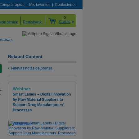
Compra rápida
Mis favoritos
Contáctenos
0
Carrito
nicio sesión
Registrarse
 marcas
Related Content
Nuevas notas de prensa
Webinar:
s.
Smart Labels – Digital Innovation
r
by Raw Material Suppliers to
Support Drug Manufacturers’
Processes
Watch Now