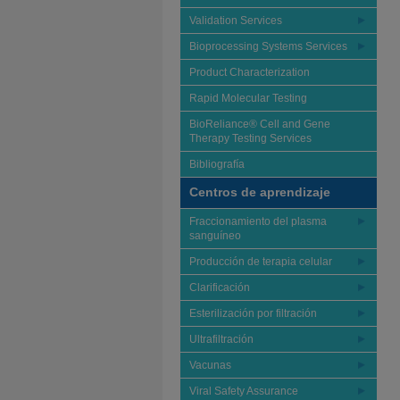
Validation Services
Bioprocessing Systems Services
Product Characterization
Rapid Molecular Testing
BioReliance® Cell and Gene
Therapy Testing Services
Bibliografía
Centros de aprendizaje
Fraccionamiento del plasma
sanguíneo
Producción de terapia celular
Clarificación
Esterilización por filtración
Ultrafiltración
Vacunas
Viral Safety Assurance