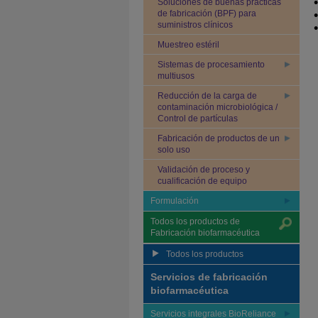
Soluciones de buenas prácticas
de fabricación (BPF) para
suministros clínicos
Muestreo estéril
Sistemas de procesamiento
multiusos
Reducción de la carga de
contaminación microbiológica /
Control de partículas
Fabricación de productos de un
solo uso
Validación de proceso y
cualificación de equipo
Formulación
Todos los productos de
Fabricación biofarmacéutica
Todos los productos
Servicios de fabricación
biofarmacéutica
Servicios integrales BioReliance