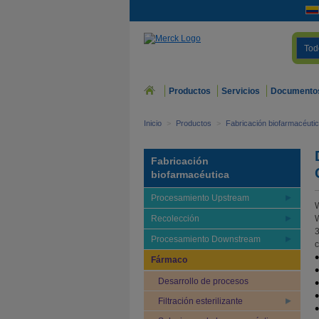
Tod
Productos
Servicios
Documento
Inicio
>
Productos
>
Fabricación biofarmacéuti
Fabricación
biofarmacéutica
Procesamiento Upstream
W
Recolección
W
3
Procesamiento Downstream
c
Fármaco
Desarrollo de procesos
Filtración esterilizante