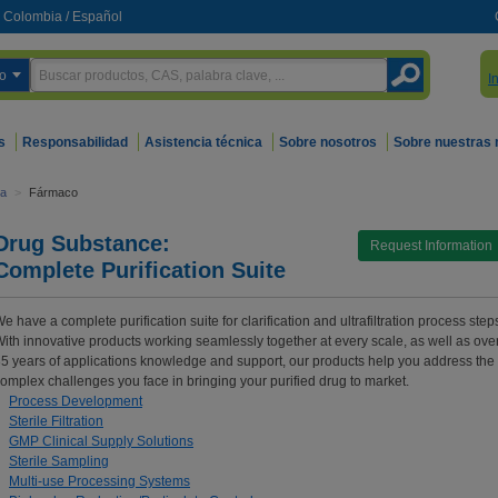
Colombia
/
Español
o
I
s
Responsabilidad
Asistencia técnica
Sobre nosotros
Sobre nuestras
ca
>
Fármaco
Drug Substance:
Request Information
Complete Purification Suite
e have a complete purification suite for clarification and ultrafiltration process step
ith innovative products working seamlessly together at every scale, as well as ove
5 years of applications knowledge and support, our products help you address the
omplex challenges you face in bringing your purified drug to market.
Process Development
Sterile Filtration
GMP Clinical Supply Solutions
Sterile Sampling
Multi-use Processing Systems