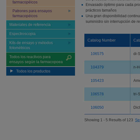
farmacopéicos
Envasado óptimo para cada prod
prácticos tamaños
Patrones para ensayos
farmacopéicos
Una gran disponibilidad contin
suministro sin interrupción de r
Materiales de referencia
Espectroscopia
Catalog Number
Cat
Kits de ensayo y métodos
fotométricos
106575
di-
Todos los reactivos para
ensayos según la farmacopoea
104379
n-H
Todos los productos
105423
Amo
106578
tri
106050
Dic
Showing 1 - 5 Results of 123
Se