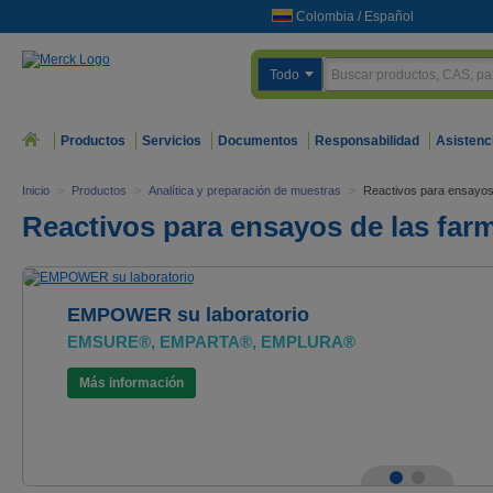
Colombia
/
Español
Todo
Productos
Servicios
Documentos
Responsabilidad
Asistenc
Inicio
>
Productos
>
Analítica y preparación de muestras
>
Reactivos para ensayo
Reactivos para ensayos de las fa
EMPOWER su laboratorio
EMSURE®, EMPARTA®, EMPLURA®
Más información