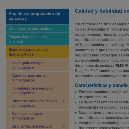
Calidad y fiabilidad 
Analítica y preparación de
muestras
Los reactivos analíticos de Merck 
Cromatografía para análisis
calidad autorizadas en todo el mu
las farmacopeas. Nuestros reactivo
Preparación de muestras
especificados no solo de acuerdo 
analíticas
ACS, sino también con la Reag. Ph
Reactivos para ensayos
productos ACS que cumplen la déc
farmacopéicos
resultados más fiables gracias a 
a una excelente uniformidad de un l
Ácidos para ensayos
designación de producto "EMSURE
farmacopéicos
Reag Ph. Eur.", suministramos una 
Cáusticos para ensayos
disolventes, indicadores y reactiv
farmacopéicos
Características y benefic
Indicadores para ensayos
Elevada reproducibilidad y unifo
farmacopéicos
de repetir análisis
Otros reactivos para ensayos
La gama más extensa de reactiv
farmacopéicos
procedentes de un solo provee
Mayor eficiencia y economía gra
Sales para ensayos
especificaciones requeridas por
farmacopéicos
Aceptación de auditoría y menor
Disolventes para ensayos
del producto internacionalment