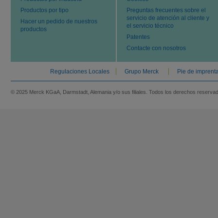
Productos por tipo
Preguntas frecuentes sobre el
servicio de atención al cliente y
Hacer un pedido de nuestros
el servicio técnico
productos
Patentes
Contacte con nosotros
Regulaciones Locales
Grupo Merck
Pie de imprent
© 2025 Merck KGaA, Darmstadt, Alemania y/o sus filiales. Todos los derechos reserva