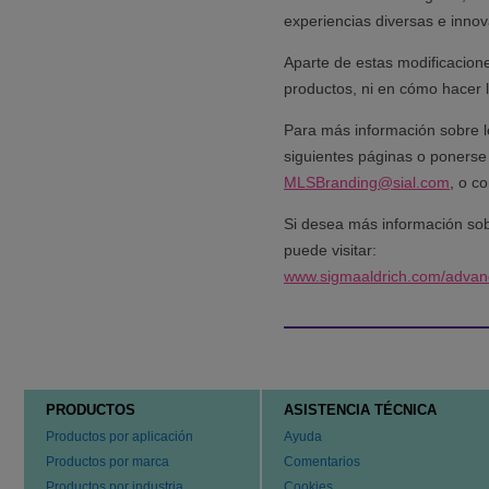
experiencias diversas e innov
Aparte de estas modificacione
productos, ni en cómo hacer 
Para más información sobre l
siguientes páginas o ponerse e
MLSBranding@sial.com
, o c
Si desea más información sob
puede visitar:
www.sigmaaldrich.com/advanc
PRODUCTOS
ASISTENCIA TÉCNICA
Productos por aplicación
Ayuda
Productos por marca
Comentarios
Productos por industria
Cookies