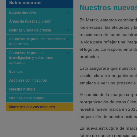
Sobre nosotros
Nuestros nuevo
Equipo directivo
En Merck, estamos cambiando
Áreas de nuestra división
los envases, las etiquetas y 
Noticias y sala de prensa
relacionada de todos nuestro
Anuncios de producto: soluciones
la vida para reflejar una ima
de proceso
el logotipo correspondiente d
Anuncios de producto:
productos.
investigación y soluciones
aplicadas
Esto asegurará que nuestros
Eventos
visible, clara e innegablemen
Asóciese con nosotros
empiece a ver una presencia
Nuestra historia
El cambio de la imagen corpor
Oficinas en el mundo
reorganización de estos últim
Nuestros nuevos envases
nuestra nueva marca en 2015 
adquisición de nuestra histori
La nueva estructura de marca 
futuro de nuestro negocio, co