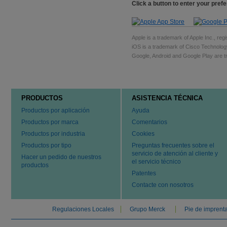
Click a button to enter your pref
Apple is a trademark of Apple Inc., regi
iOS is a trademark of Cisco Technology
Google, Android and Google Play are tr
PRODUCTOS
ASISTENCIA TÉCNICA
Productos por aplicación
Ayuda
Productos por marca
Comentarios
Productos por industria
Cookies
Productos por tipo
Preguntas frecuentes sobre el
servicio de atención al cliente y
Hacer un pedido de nuestros
el servicio técnico
productos
Patentes
Contacte con nosotros
Regulaciones Locales
Grupo Merck
Pie de imprent