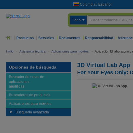
Colombia
/
Español
Todo
Productos
Servicios
Documentos
Responsabilidad
Asistenc
Inicio
>
Asistencia técnica
>
Aplicaciones para móviles
>
Aplicación El laboratorio vi
3D Virtual Lab App
Opciones de búsqueda
For Your Eyes Only: Di
Buscador de notas de
aplicaciones
analíticas
Buscadores de productos
Aplicaciones para móviles
Búsqueda avanzada