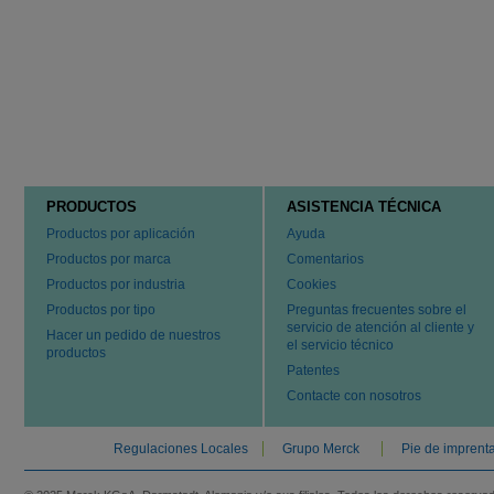
PRODUCTOS
ASISTENCIA TÉCNICA
Productos por aplicación
Ayuda
Productos por marca
Comentarios
Productos por industria
Cookies
Productos por tipo
Preguntas frecuentes sobre el
servicio de atención al cliente y
Hacer un pedido de nuestros
el servicio técnico
productos
Patentes
Contacte con nosotros
Regulaciones Locales
Grupo Merck
Pie de imprent