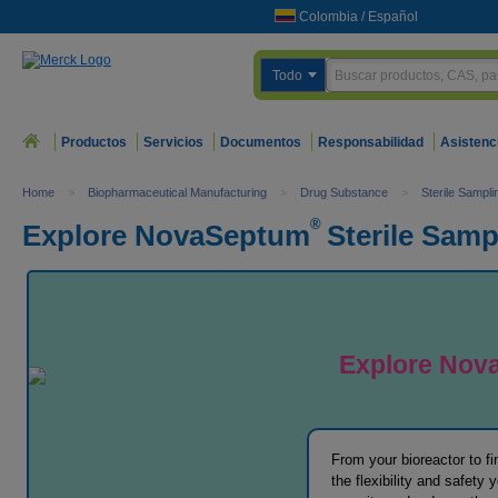
Colombia
/
Español
Todo
Productos
Servicios
Documentos
Responsabilidad
Asistenc
Home
>
Biopharmaceutical Manufacturing
>
Drug Substance
>
Sterile Sampli
®
Explore NovaSeptum
Sterile Samp
Explore Nov
From your bioreactor to fi
the flexibility and safet