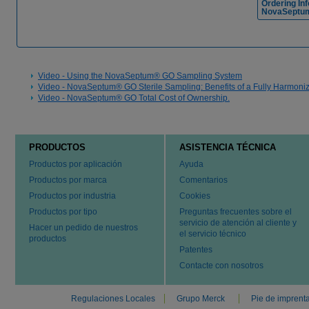
Ordering In
NovaSeptu
Video - Using the NovaSeptum® GO Sampling System
Video - NovaSeptum® GO Sterile Sampling: Benefits of a Fully Harmoni
Video - NovaSeptum® GO Total Cost of Ownership.
PRODUCTOS
ASISTENCIA TÉCNICA
Productos por aplicación
Ayuda
Productos por marca
Comentarios
Productos por industria
Cookies
Productos por tipo
Preguntas frecuentes sobre el
servicio de atención al cliente y
Hacer un pedido de nuestros
el servicio técnico
productos
Patentes
Contacte con nosotros
Regulaciones Locales
Grupo Merck
Pie de imprent