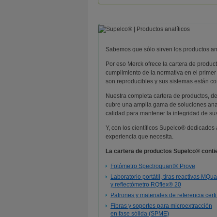
Sabemos que sólo sirven los productos ana
Por eso Merck ofrece la cartera de produc
cumplimiento de la normativa en el primer
son reproducibles y sus sistemas están co
Nuestra completa cartera de productos, des
cubre una amplia gama de soluciones anal
calidad para mantener la integridad de su
Y, con los científicos Supelco® dedicados 
experiencia que necesita.
La cartera de productos Supelco® cont
Fotómetro Spectroquant® Prove
Laboratorio portátil, tiras reactivas MQu
y reflectómetro RQflex® 20
Patrones y materiales de referencia cert
Fibras y soportes para microextracción
en fase sólida (SPME)