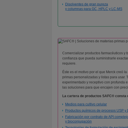
Disolventes de gran pureza
y columnas para GC, HPLC y LC-MS
Comercializar productos farmacéuticos y 
confianza que pueda suministrarle exactam
requiere.
Éste es el motivo por el que Merck creó l
primas personalizadas y listas para usar.
experimentado y receptivo con profunda e
las soluciones para que encajen con prec
La cartera de productos SAFC® consta 
Medios para cultivo celular
Productos químicos de procesos USP y
Fabricación por contrato de API complej
y bioconjugación
Tecnologías de formulación de excipien