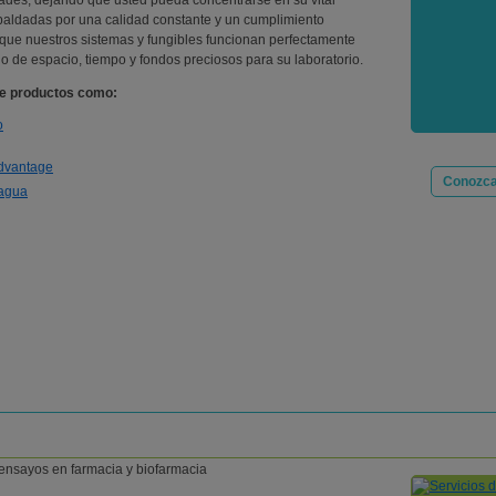
dades, dejando que usted pueda concentrarse en su vital
spaldadas por una calidad constante y un cumplimiento
 que nuestros sistemas y fungibles funcionan perfectamente
io de espacio, tiempo y fondos preciosos para su laboratorio.
ne productos como:
o
Advantage
Conozca
 agua