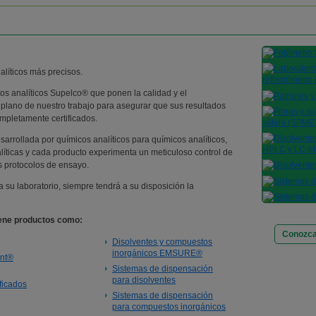
líticos más precisos.
tos analíticos Supelco® que ponen la calidad y el
 plano de nuestro trabajo para asegurar que sus resultados
mpletamente certificados.
arrollada por químicos analíticos para químicos analíticos,
íticas y cada producto experimenta un meticuloso control de
s protocolos de ensayo.
a su laboratorio, siempre tendrá a su disposición la
iene productos como:
Conozca
Disolventes y compuestos
inorgánicos EMSURE®
ant®
Sistemas de dispensación
para disolventes
ificados
Sistemas de dispensación
para compuestos inorgánicos