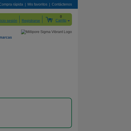
Compra rápida
Mis favoritos
Contáctenos
0
Carrito
nicio sesión
Registrarse
 marcas