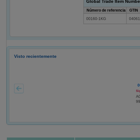
Global Trade Item Numbe
Número de referencia
GTIN
00160-1KG
04061
Visto recientemente
0
Si
A
99