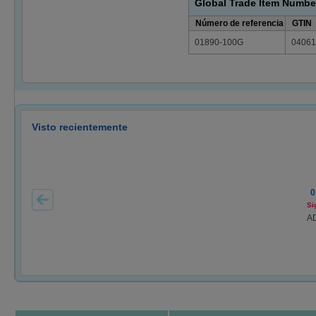
Global Trade Item Numbe
Número de referencia
GTIN
01890-100G
04061
Visto recientemente
0
Si
A