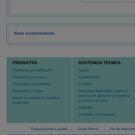
Visto recientemente
PRODUCTOS
ASISTENCIA TÉCNICA
Productos por aplicación
Ayuda
Productos por marca
Comentarios
Productos por industria
Cookies
Productos por tipo
Preguntas frecuentes sobre el
servicio de atención al cliente y
Hacer un pedido de nuestros
el servicio técnico
productos
Patentes
Contacte con nosotros
Regulaciones Locales
Grupo Merck
Pie de imprent