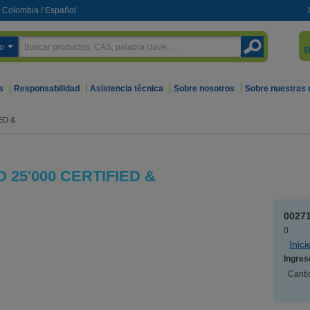
Colombia
/
Español
o
I
s
Responsabilidad
Asistencia técnica
Sobre nosotros
Sobre nuestras
ED &
25'000 CERTIFIED &
0027
0
Inic
Ingres
Canti