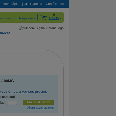
Compra rápida
Mis favoritos
Contáctenos
0
Carrito
nicio sesión
Registrarse
 marcas
1-100MG
ie sesión para ver sus precios
e cantidad
Anãdir al carrito
dad: