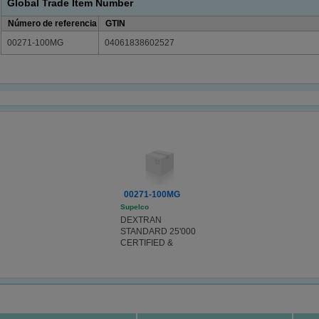
Global Trade Item Number
Número de referencia
GTIN
00271-100MG
04061838602527
00271-100MG
Supelco
DEXTRAN
STANDARD 25'000
CERTIFIED &