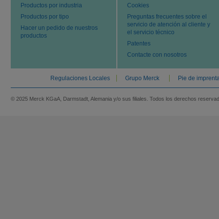
Productos por industria
Cookies
Productos por tipo
Preguntas frecuentes sobre el
servicio de atención al cliente y
Hacer un pedido de nuestros
el servicio técnico
productos
Patentes
Contacte con nosotros
Regulaciones Locales
Grupo Merck
Pie de imprent
© 2025 Merck KGaA, Darmstadt, Alemania y/o sus filiales. Todos los derechos reserva