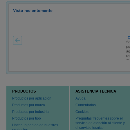
Visto recientemente
C
Si
pu
ag
re
Q..
PRODUCTOS
ASISTENCIA TÉCNICA
Productos por aplicación
Ayuda
Productos por marca
Comentarios
Productos por industria
Cookies
Productos por tipo
Preguntas frecuentes sobre el
servicio de atención al cliente y
Hacer un pedido de nuestros
el servicio técnico
productos