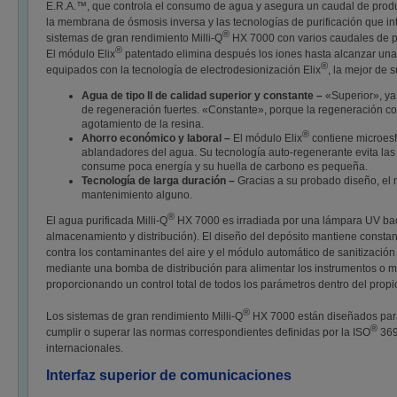
E.R.A.™, que controla el consumo de agua y asegura un caudal de produc
la membrana de ósmosis inversa y las tecnologías de purificación que i
®
sistemas de gran rendimiento Milli-Q
HX 7000 con varios caudales de pr
®
El módulo Elix
patentado elimina después los iones hasta alcanzar una r
®
equipados con la tecnología de electrodesionización Elix
, la mejor de 
Agua de tipo II de calidad superior y constante –
«Superior», ya
de regeneración fuertes. «Constante», porque la regeneración con
agotamiento de la resina.
®
Ahorro económico y laboral –
El módulo Elix
contiene microesf
ablandadores del agua. Su tecnología auto-regenerante evita las m
consume poca energía y su huella de carbono es pequeña.
Tecnología de larga duración –
Gracias a su probado diseño, el
mantenimiento alguno.
®
El agua purificada Milli-Q
HX 7000 es irradiada por una lámpara UV bac
almacenamiento y distribución). El diseño del depósito mantiene constant
contra los contaminantes del aire y el módulo automático de sanitización 
mediante una bomba de distribución para alimentar los instrumentos o me
proporcionando un control total de todos los parámetros dentro del propio
®
Los sistemas de gran rendimiento Milli-Q
HX 7000 están diseñados para p
®
cumplir o superar las normas correspondientes definidas por la ISO
369
internacionales.
Interfaz superior de comunicaciones