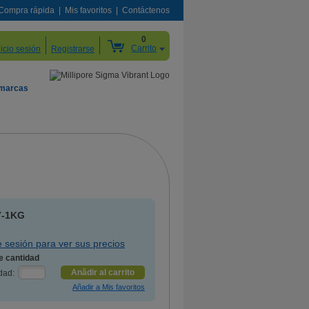
Compra rápida
Mis favoritos
Contáctenos
0
Carrito
nicio sesión
Registrarse
 marcas
7-1KG
ie sesión para ver sus precios
e cantidad
Anãdir al carrito
dad: