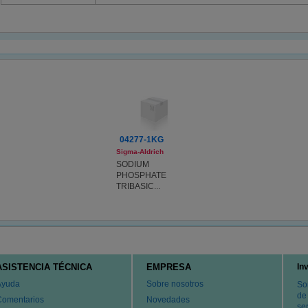
04277-1KG
Sigma-Aldrich
SODIUM
PHOSPHATE
TRIBASIC...
ASISTENCIA TÉCNICA
EMPRESA
In
Ayuda
Sobre nosotros
So
de
Comentarios
Novedades
ser