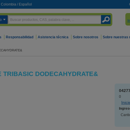
Colombia
/
Español
o
I
s
Responsabilidad
Asistencia técnica
Sobre nosotros
Sobre nuestras
DECAHYDRATE&
E TRIBASIC DODECAHYDRATE&
0427
0
Inic
Ingres
Canti