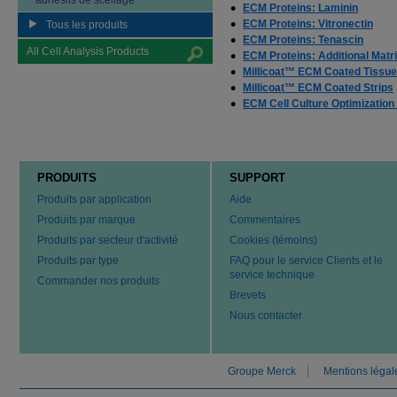
adhésifs de scellage
ECM Proteins: Laminin
ECM Proteins: Vitronectin
Tous les produits
ECM Proteins: Tenascin
All Cell Analysis Products
ECM Proteins: Additional Matr
Millicoat™ ECM Coated Tissue 
Millicoat™ ECM Coated Strips
ECM Cell Culture Optimization
PRODUITS
SUPPORT
Produits par application
Aide
Produits par marque
Commentaires
Produits par secteur d'activité
Cookies (témoins)
Produits par type
FAQ pour le service Clients et le
service technique
Commander nos produits
Brevets
Nous contacter
Groupe Merck
Mentions légal