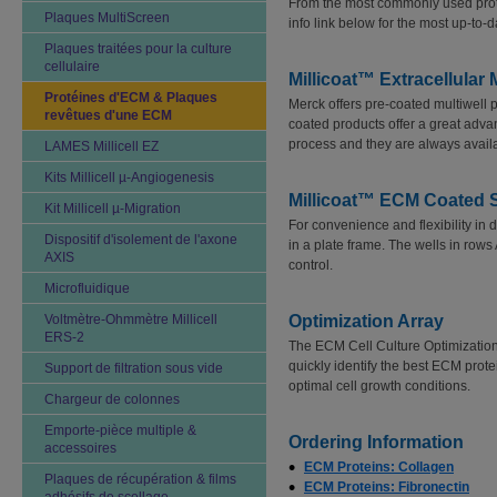
From the most commonly used protei
Plaques MultiScreen
info link below for the most up-to
Plaques traitées pour la culture
cellulaire
Millicoat™ Extracellular
Protéines d'ECM & Plaques
Merck offers pre-coated multiwell p
revêtues d'une ECM
coated products offer a great adva
process and they are always avai
LAMES Millicell EZ
Kits Millicell µ-Angiogenesis
Millicoat™ ECM Coated S
Kit Millicell µ-Migration
For convenience and flexibility in
Dispositif d'isolement de l'axone
in a plate frame. The wells in row
AXIS
control.
Microfluidique
Voltmètre-Ohmmètre Millicell
Optimization Array
ERS-2
The ECM Cell Culture Optimization A
quickly identify the best ECM prote
Support de filtration sous vide
optimal cell growth conditions.
Chargeur de colonnes
Emporte-pièce multiple &
Ordering Information
accessoires
ECM Proteins: Collagen
Plaques de récupération & films
ECM Proteins: Fibronectin