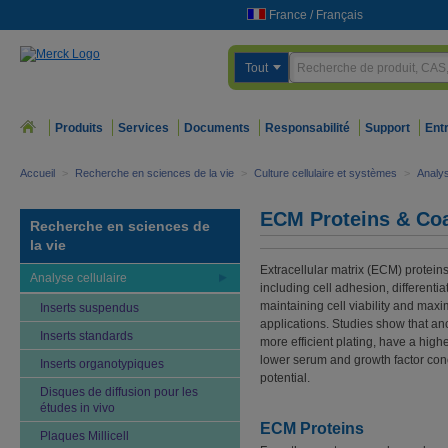
France
/
Français
Tout
Produits
Services
Documents
Responsabilité
Support
Ent
Accueil
>
Recherche en sciences de la vie
>
Culture cellulaire et systèmes
>
Analys
ECM Proteins & Coa
Recherche en sciences de
la vie
Extracellular matrix (ECM) proteins
Analyse cellulaire
including cell adhesion, differentia
maintaining cell viability and maxi
Inserts suspendus
applications. Studies show that 
Inserts standards
more efficient plating, have a highe
lower serum and growth factor con
Inserts organotypiques
potential.
Disques de diffusion pour les
études in vivo
ECM Proteins
Plaques Millicell